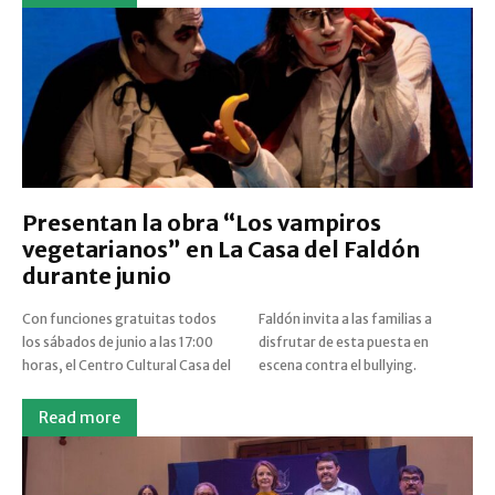
Presentan la obra “Los vampiros
vegetarianos” en La Casa del Faldón
durante junio
Con funciones gratuitas todos
Faldón invita a las familias a
los sábados de junio a las 17:00
disfrutar de esta puesta en
horas, el Centro Cultural Casa del
escena contra el bullying.
Read more