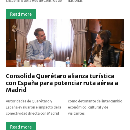
Encuentro de la Red de Centros de
nacional.
Read more
Consolida Querétaro alianza turística
con España para potenciar ruta aérea a
Madrid
Autoridades de Querétaro y
como detonante del intercambio
España evaluaron el impacto de la
económico, cultural y de
conectividad directa con Madrid
visitantes.
Read more