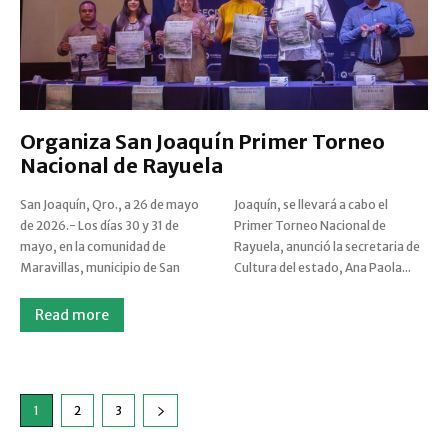
Organiza San Joaquín Primer Torneo
Nacional de Rayuela
San Joaquín, Qro., a 26 de mayo
Joaquín, se llevará a cabo el
de 2026.- Los días 30 y 31 de
Primer Torneo Nacional de
mayo, en la comunidad de
Rayuela, anunció la secretaria de
Maravillas, municipio de San
Cultura del estado, Ana Paola...
Read more
1
2
3