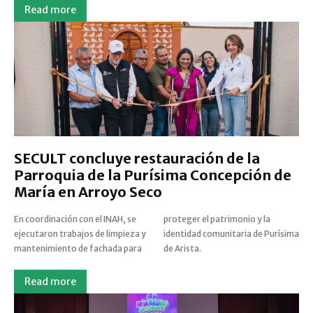
Read more
SECULT concluye restauración de la
Parroquia de la Purísima Concepción de
María en Arroyo Seco
En coordinación con el INAH, se
proteger el patrimonio y la
ejecutaron trabajos de limpieza y
identidad comunitaria de Purísima
mantenimiento de fachada para
de Arista.
Read more