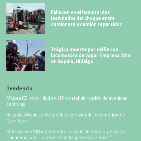
Fallecen en el hospital dos
lesionados del choque entre
camioneta y camión repartidor
Trágica muerte por selfie con
locomotora de vapor Empress 2816
en Nopala, Hidalgo
Tendencia
Mejora CEI movilidad en SJR con rehabilitación de avenidas
céntricas
Respalda Mauricio Kuri política de vivienda en beneficio de
Querétaro
Municipio de SJR implementa jornada de trabajo y diálogo
ciudadano con “Lunes en Guadalupe de Las Peñas”