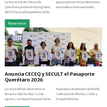
La Secretaría de Cultura de
que proyectará 95 producciones
Querétaro presentó el programa
nacionales e internacionales.
del 14° Festival Doqumenta 2026,
Read more
Anuncia CECEQ y SECULT el Pasaporte
Querétaro 2026
La sexta edición del evento se
municipios de Amealco de Bonfil,
llevará a cabo los días 1 y 2 de
Cadereyta de Montes, Colón y
agosto, con la participación de los
Ezequiel Montes