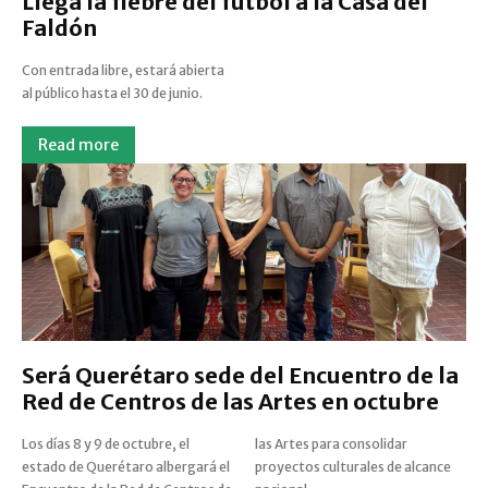
Llega la fiebre del futbol a la Casa del
Faldón
Con entrada libre, estará abierta
al público hasta el 30 de junio.
Read more
Será Querétaro sede del Encuentro de la
Red de Centros de las Artes en octubre
Los días 8 y 9 de octubre, el
las Artes para consolidar
estado de Querétaro albergará el
proyectos culturales de alcance