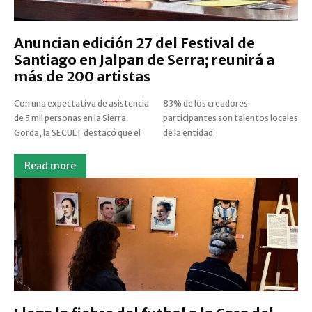
Anuncian edición 27 del Festival de
Santiago en Jalpan de Serra; reunirá a
más de 200 artistas
Con una expectativa de asistencia
83% de los creadores
de 5 mil personas en la Sierra
participantes son talentos locales
Gorda, la SECULT destacó que el
de la entidad.
Read more