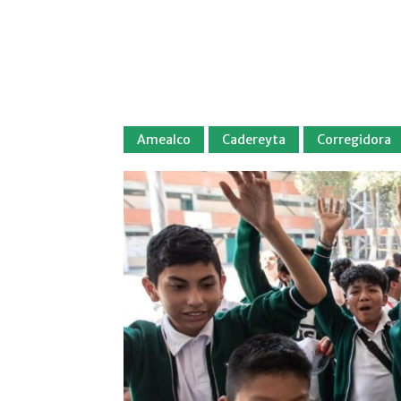
Amealco
Cadereyta
Corregidora