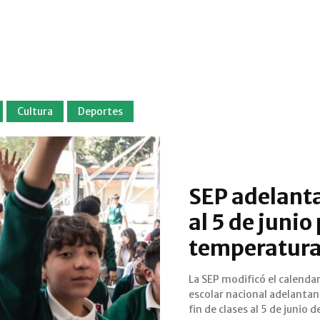
Cultura
Deportes
SEP adelanta 
al 5 de junio
temperatura
La SEP modificó el calenda
la ola de calor y al Mundial 2026.
escolar nacional adelantan
fin de clases al 5 de junio d