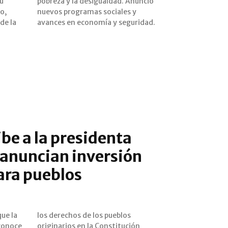
u
ió
o,
 y
de la
avances en economía y seguridad.
be a la presidenta
anuncian inversión
ara pueblos
ue la
eblos
conoce
originarios en la Constitución