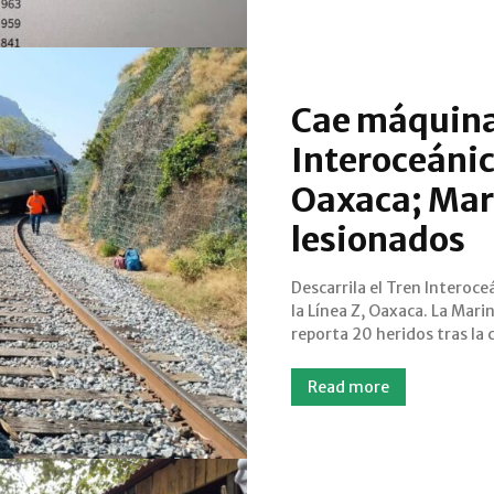
Cae máquina
Interoceánic
Oaxaca; Mar
lesionados
Descarrila el Tren Interoce
vagones a un desnivel d
la Línea Z, Oaxaca. La Mari
reporta 20 heridos tras la 
Read more