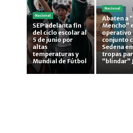
Nacional
Nacional
Abaten a “
SEP adelanta fin
Mencho” 
del ciclo escolar al
operativo
5 de junio por
conjunto 
altas
Sedena en
temperaturas y
tropas pa
Mundial de Fútbol
“blindar” 