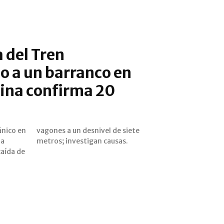
 del Tren
o a un barranco en
ina confirma 20
ánico en
e siete
na
metros; investigan causas.
caída de