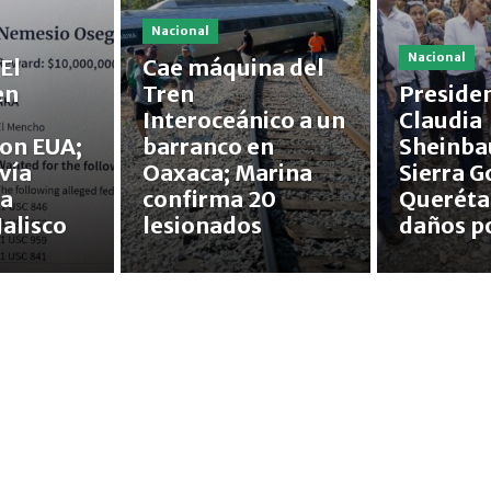
Nacional
Nacional
El
Cae máquina del
en
Tren
Preside
Interoceánico a un
Claudia
con EUA;
barranco en
Sheinba
vía
Oaxaca; Marina
Sierra G
ra
confirma 20
Queréta
Jalisco
lesionados
daños po