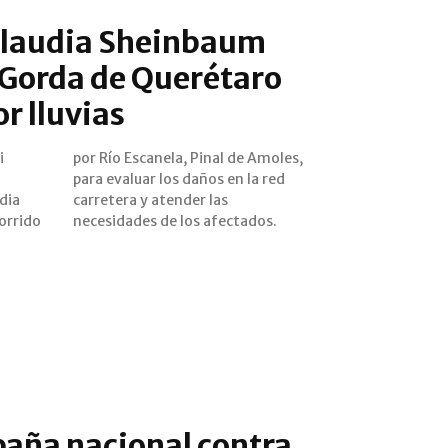
Claudia Sheinbaum
a Gorda de Querétaro
r lluvias
i
,
dia
las
orrido
necesidades de los afectados.
aña nacional contra