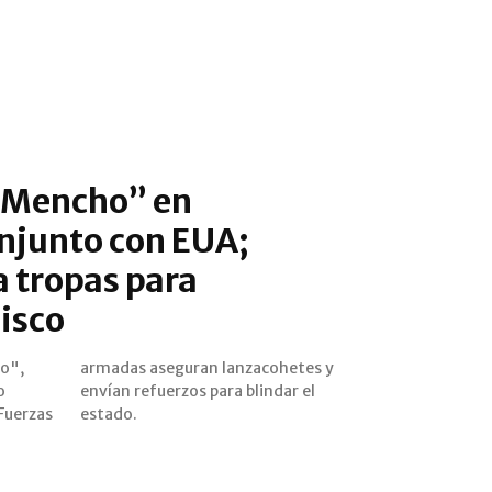
l Mencho” en
njunto con EUA;
 tropas para
lisco
ho",
es y
o
l
 Fuerzas
estado.