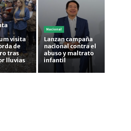
nta
Nacional
um visita
Lanzan campaña
orda de
nacional contra el
ro tras
abuso y maltrato
r lluvias
infantil