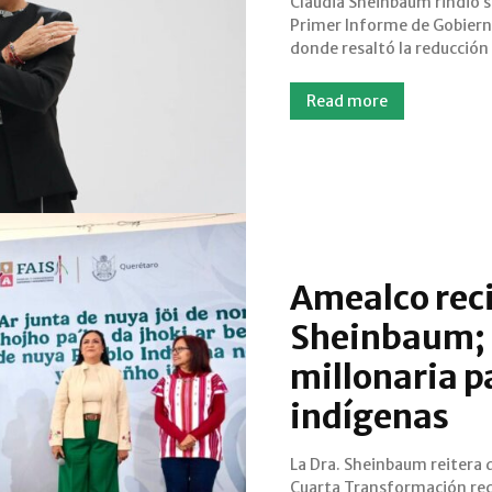
Claudia Sheinbaum rindió s
pobreza y la desigualdad. Anunc
Primer Informe de Gobiern
nuevos programas sociales
donde resaltó la reducción 
Read more
Amealco reci
Sheinbaum; 
millonaria p
indígenas
La Dra. Sheinbaum reitera q
los derechos de los pu
Cuarta Transformación re