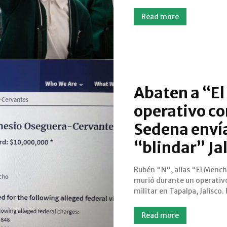
Read more
Abaten a “E
operativo co
Sedena envía
“blindar” Ja
Rubén "N", alias "El Menc
armadas aseguran lanzacohet
murió durante un operativ
envían refuerzos para blindar e
militar en Tapalpa, Jalisco.
Read more