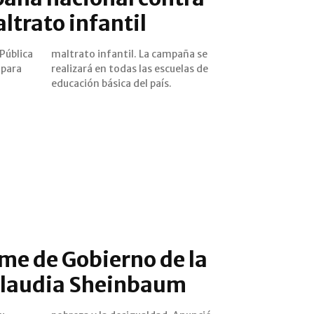
ltrato infantil
Pública
paña se
 para
as de
educación básica del país.
me de Gobierno de la
Claudia Sheinbaum