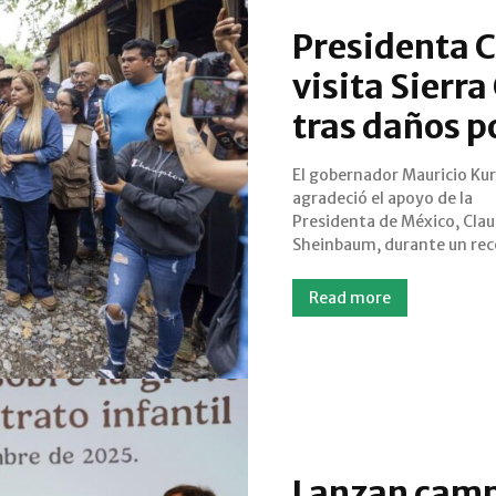
Presidenta 
visita Sierr
tras daños po
El gobernador Mauricio Kur
por Río Escanela, Pinal de Amoles
agradeció el apoyo de la
para evaluar los daños en la red
Presidenta de México, Clau
carretera y atender 
Sheinbaum, durante un rec
Read more
Lanzan camp