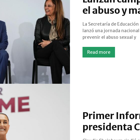
el abuso y ma
La Secretaría de Educación 
maltrato infantil. La cam
lanzó una jornada nacional
realizará en todas las escuel
prevenir el abuso sexual y
Read more
Primer Infor
presidenta 