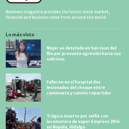
Business magazine provides the latest stock market,
financial and business news from around the world.
Lo más visto
Mujer es detenida en San Juan del
Río por presunta agresión hacia sus
sobrinos
Fallecen en el hospital dos
lesionados del choque entre
camioneta y camión repartidor
Trágica muerte por selfie con
locomotora de vapor Empress 2816
en Nopala, Hidalgo