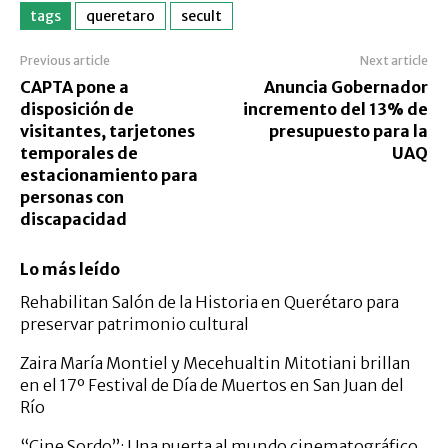
tags
queretaro
secult
Previous article
Next article
CAPTA pone a
Anuncia Gobernador
disposición de
incremento del 13% de
visitantes, tarjetones
presupuesto para la
temporales de
UAQ
estacionamiento para
personas con
discapacidad
Lo más leído
Rehabilitan Salón de la Historia en Querétaro para
preservar patrimonio cultural
Zaira María Montiel y Mecehualtin Mitotiani brillan
en el 17º Festival de Día de Muertos en San Juan del
Río
“Cine Sordo”: Una puerta al mundo cinematográfico