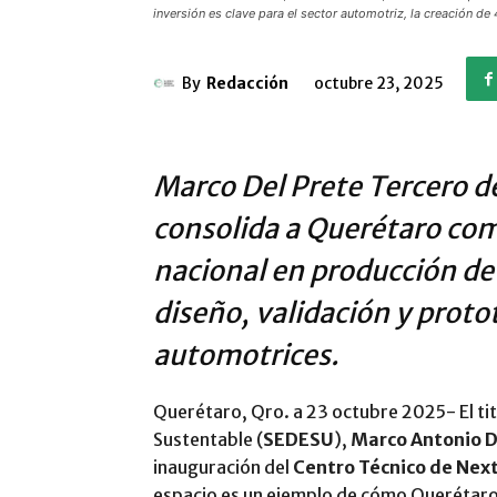
inversión es clave para el sector automotriz, la creación d
By
Redacción
octubre 23, 2025
Marco Del Prete Tercero de
consolida a Querétaro como
nacional en producción de 
diseño, validación y prot
automotrices.
Querétaro, Qro. a 23 octubre 2025- El tit
Sustentable (
SEDESU
),
Marco Antonio D
inauguración del
Centro Técnico de Nex
espacio es un ejemplo de cómo Querétaro 