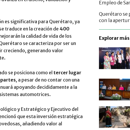
Empleo de San
Querétaro se 
con la apertur
ón es significativa para Querétaro, ya
se traduce en la creación de
400
ejorarán la calidad de vida de los
Explorar más 
Querétaro se caracteriza por ser un
guir creciendo, generando valor
te.
tado se posiciona como el
tercer lugar
opartes
, a pesar de no contar con una
inuará apoyando decididamente a la
 sistemas automotrices.
ológico y Estratégico y Ejecutivo del
ncionó que esta inversión estratégica
novedosas, añadiendo valor al