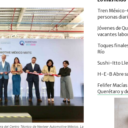
Tren México-Q
personas diar
Jóvenes de Qu
vacantes labo
Toques finale
Río
Sushi-Itto Lle
H-E-B Abre su
Felifer Macía
Querétaro y d
tura del Centro Técnico de Nexteer Automotive México. La