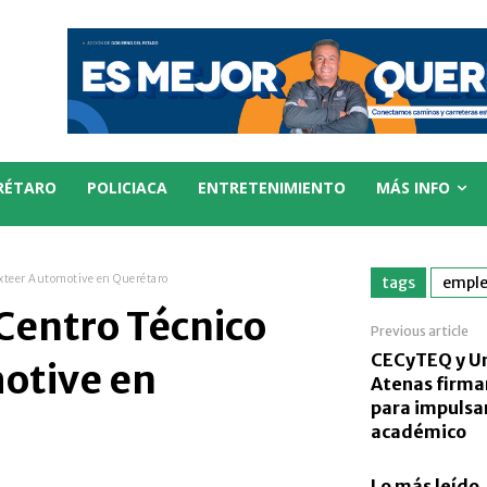
RÉTARO
POLICIACA
ENTRETENIMIENTO
MÁS INFO
xteer Automotive en Querétaro
tags
empl
Centro Técnico
Previous article
CECyTEQ y U
otive en
Atenas firma
para impulsar
académico
Lo más leído