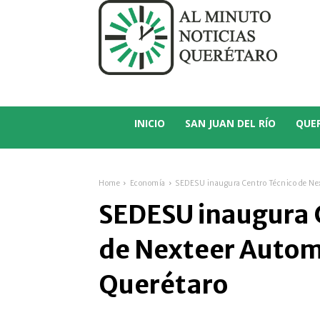
C
22.9
San Juan del Río
INICIO
SAN JUAN DEL RÍO
QUE
Home
Economía
SEDESU inaugura Centro Técnico de Ne
SEDESU inaugura 
de Nexteer Autom
Querétaro