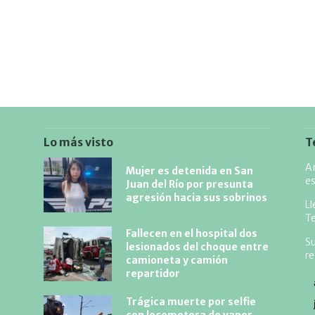
Lo más visto
T
An
Mujer es detenida en San
es
Juan del Río por presunta
agresión hacia sus sobrinos
L
T
Fallecen en el hospital dos
Su
lesionados del choque entre
r
camioneta y camión
repartidor
Trágica muerte por selfie