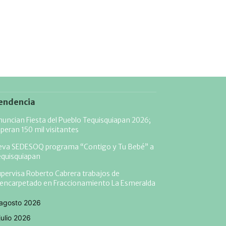
endencia
uncian Fiesta del Pueblo Tequisquiapan 2026;
peran 150 mil visitantes
leva SEDESOQ programa “Contigo y Tu Bebé” a
equisquiapan
pervisa Roberto Cabrera trabajos de
eencarpetado en Fraccionamiento La Esmeralda
agosto 2026
julio 2026