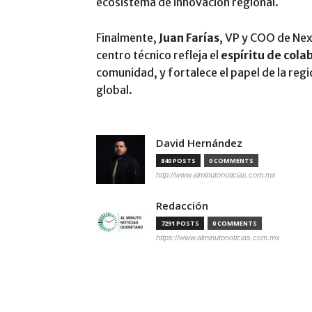
ecosistema de innovación regional.
Finalmente,
Juan Farías
, VP y COO de Nex
centro técnico refleja el
espíritu de cola
comunidad, y fortalece el papel de la regi
global.
David Hernández
840 POSTS
0 COMMENTS
http://www.alminutonoticias.com.mx
Redacción
7291 POSTS
0 COMMENTS
https://www.alminutonoticias.com.mx