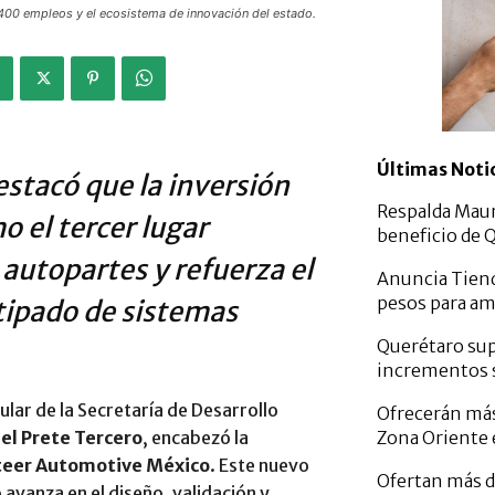
e 400 empleos y el ecosistema de innovación del estado.
Últimas Noti
stacó que la inversión
Respalda Mauri
 el tercer lugar
beneficio de 
autopartes y refuerza el
Anuncia Tiend
pesos para am
otipado de sistemas
Querétaro sup
incrementos s
ular de la Secretaría de Desarrollo
Ofrecerán más
Zona Oriente 
el Prete Tercero
, encabezó la
teer Automotive México
. Este nuevo
Ofertan más d
avanza en el diseño, validación y