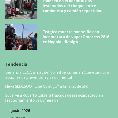
Fallecen en el hospital dos
lesionados del choque entre
camioneta y camión repartidor
Trágica muerte por selfie con
locomotora de vapor Empress 2816
en Nopala, Hidalgo
Tendencia
Beneficia CECA a más de 135 mil personas en Querétaro con
acciones de prevención y salud mental
Lleva SEDESOQ “Cine Contigo” a familias de SJR
Supervisa Roberto Cabrera trabajos de reencarpetado en
Fraccionamiento La Esmeralda
agosto 2026