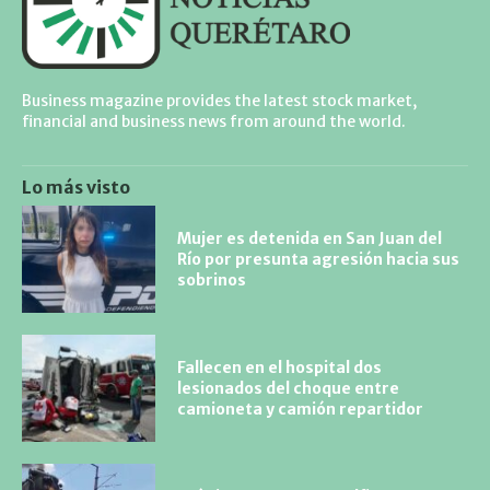
Business magazine provides the latest stock market,
financial and business news from around the world.
Lo más visto
Mujer es detenida en San Juan del
Río por presunta agresión hacia sus
sobrinos
Fallecen en el hospital dos
lesionados del choque entre
camioneta y camión repartidor