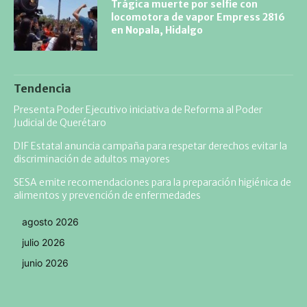
Trágica muerte por selfie con
locomotora de vapor Empress 2816
en Nopala, Hidalgo
Tendencia
Presenta Poder Ejecutivo iniciativa de Reforma al Poder
Judicial de Querétaro
DIF Estatal anuncia campaña para respetar derechos evitar la
discriminación de adultos mayores
SESA emite recomendaciones para la preparación higiénica de
alimentos y prevención de enfermedades
agosto 2026
julio 2026
junio 2026