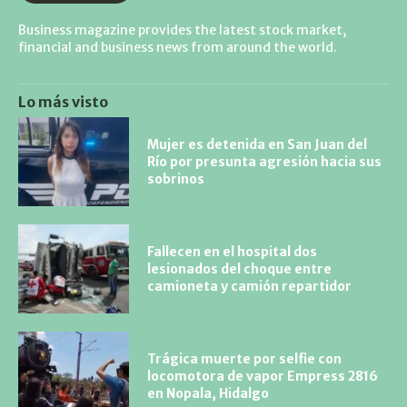
Business magazine provides the latest stock market,
financial and business news from around the world.
Lo más visto
Mujer es detenida en San Juan del
Río por presunta agresión hacia sus
sobrinos
Fallecen en el hospital dos
lesionados del choque entre
camioneta y camión repartidor
Trágica muerte por selfie con
locomotora de vapor Empress 2816
en Nopala, Hidalgo