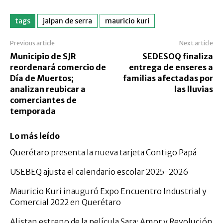
tags
jalpan de serra
mauricio kuri
Previous article
Next article
Municipio de SJR
SEDESOQ finaliza
reordenará comercio de
entrega de enseres a
Día de Muertos;
familias afectadas por
analizan reubicar a
las lluvias
comerciantes de
temporada
Lo más leído
Querétaro presenta la nueva tarjeta Contigo Papá
USEBEQ ajusta el calendario escolar 2025-2026
Mauricio Kuri inauguró Expo Encuentro Industrial y
Comercial 2022 en Querétaro
Alistan estreno de la película Sara: Amor y Revolución