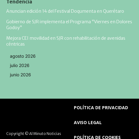
Tendencia
Anuncian edición 14 del Festival Doqumenta en Querétaro
Gobierno de SJR implementa el Programa “Viernes en Dolores
Godoy”
Mejora CEI movilidad en SJR con rehabilitación de avenidas
céntricas
agosto 2026
julio 2026
junio 2026
POLÍTICA DE PRIVACIDAD
AVISO LEGAL
Copyright © Al Minuto Noticias
POLÍTICA DE COOKIES