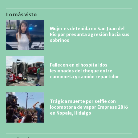
Lo más visto
Mujer es detenida en San Juan del
Río por presunta agresión hacia sus
sobrinos
Fallecen en el hospital dos
lesionados del choque entre
camioneta y camión repartidor
Trágica muerte por selfie con
locomotora de vapor Empress 2816
en Nopala, Hidalgo