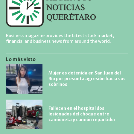
Business magazine provides the latest stock market,
financial and business news from around the world.
Lo más visto
Mujer es detenida en San Juan del
Río por presunta agresión hacia sus
sobrinos
Fallecen en el hospital dos
lesionados del choque entre
camioneta y camión repartidor