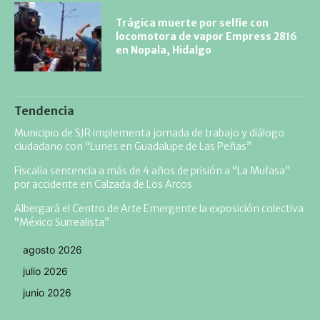
Trágica muerte por selfie con
locomotora de vapor Empress 2816
en Nopala, Hidalgo
Tendencia
Municipio de SJR implementa jornada de trabajo y diálogo
ciudadano con “Lunes en Guadalupe de Las Peñas”
Fiscalía sentencia a más de 4 años de prisión a “La Mufasa”
por accidente en Calzada de Los Arcos
Albergará el Centro de Arte Emergente la exposición colectiva
“México Surrealista”
agosto 2026
julio 2026
junio 2026