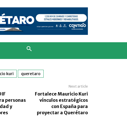
cio kuri
queretaro
Next article
DIF
Fortalece Mauricio Kuri
ra personas
vínculos estratégicos
idad y
con España para
ores
proyectar a Querétaro