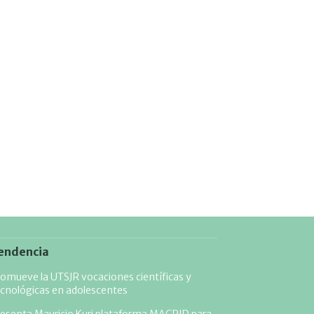
endencia
omueve la UTSJR vocaciones científicas y
cnológicas en adolescentes