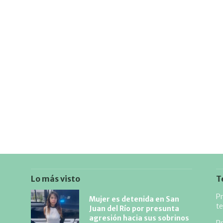
Lo más visto
T
Pr
Mujer es detenida en San
te
Juan del Río por presunta
agresión hacia sus sobrinos