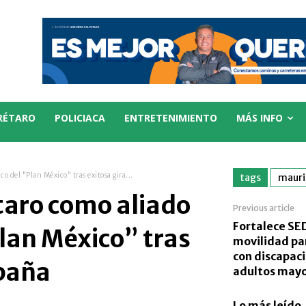
RÉTARO
POLICIACA
ENTRETENIMIENTO
MÁS INFO
o del "Plan México" tras exitosa gira...
tags
mauri
taro como aliado
Previous article
Fortalece SE
Plan México” tras
movilidad pa
con discapac
spaña
adultos may
Lo más leído