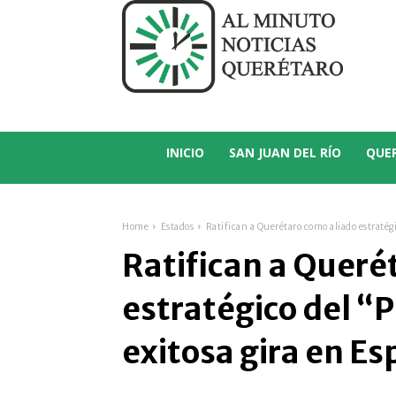
C
21.2
San Juan del Río
INICIO
SAN JUAN DEL RÍO
QUE
Home
Estados
Ratifican a Querétaro como aliado estratégic
Ratifican a Queré
estratégico del “
exitosa gira en E