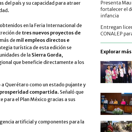
Presenta Maur
s del país y su capacidad para atraer
fortalecer el 
idad.
infancia
obtenidos en la Feria Internacional de
Entregan licen
creción de
tres nuevos proyectos de
CONALEP para 
 más de
mil empleos directos e
egia turística de esta edición se
Explorar más 
unidades de la
Sierra Gorda
,
onal que beneficie directamente a los
ó a Querétaro como un estado pujante y
prosperidad compartida
. Señaló que
e para el Plan México gracias a sus
gencia artificial y componentes para la