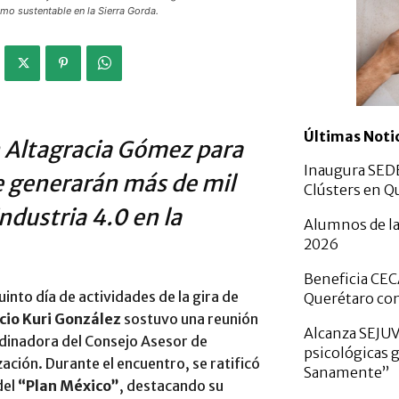
smo sustentable en la Sierra Gorda.
Últimas Noti
n Altagracia Gómez para
Inaugura SED
e generarán más de mil
Clústers en Q
ndustria 4.0 en la
Alumnos de la
2026
Beneficia CEC
into día de actividades de la gira de
Querétaro con
cio Kuri González
sostuvo una reunión
Alcanza SEJUV
rdinadora del Consejo Asesor de
psicológicas 
ación. Durante el encuentro, se ratificó
Sanamente”
del
“Plan México”
, destacando su