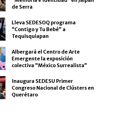
de Serra
Lleva SEDESOQ programa
“Contigo y Tu Bebé” a
Tequisquiapan
Albergará el Centro de Arte
Emergente la exposición
colectiva “México Surrealista”
Inaugura SEDESU Primer
Congreso Nacional de Clústers en
Querétaro