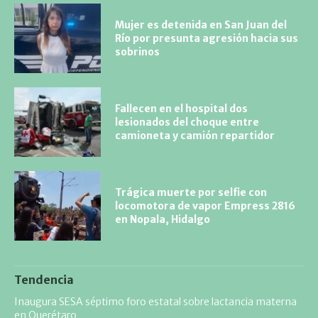
Mujer es detenida en San Juan del
Río por presunta agresión hacia sus
sobrinos
Fallecen en el hospital dos
lesionados del choque entre
camioneta y camión repartidor
Trágica muerte por selfie con
locomotora de vapor Empress 2816
en Nopala, Hidalgo
Tendencia
Inaugura SESA séptimo foro estatal sobre lactancia materna
en Querétaro