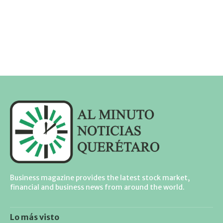
Business magazine provides the latest stock market,
financial and business news from around the world.
Lo más visto