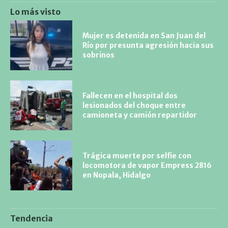
Lo más visto
Mujer es detenida en San Juan del
Río por presunta agresión hacia sus
sobrinos
Fallecen en el hospital dos
lesionados del choque entre
camioneta y camión repartidor
Trágica muerte por selfie con
locomotora de vapor Empress 2816
en Nopala, Hidalgo
Tendencia