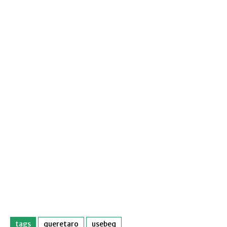
tags
queretaro
usebeq