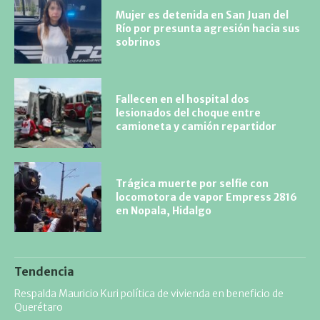
Mujer es detenida en San Juan del
Río por presunta agresión hacia sus
sobrinos
Fallecen en el hospital dos
lesionados del choque entre
camioneta y camión repartidor
Trágica muerte por selfie con
locomotora de vapor Empress 2816
en Nopala, Hidalgo
Tendencia
Respalda Mauricio Kuri política de vivienda en beneficio de
Querétaro