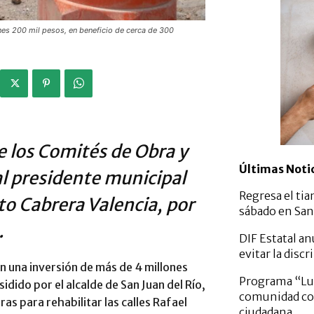
nes 200 mil pesos, en beneficio de cerca de 300
e los Comités de Obra y
Últimas Noti
al presidente municipal
Regresa el tia
to Cabrera Valencia, por
sábado en San 
.
DIF Estatal a
evitar la dis
on una inversión de más de 4 millones
Programa “Lun
idido por el alcalde de San Juan del Río,
comunidad con
as para rehabilitar las calles Rafael
ciudadana