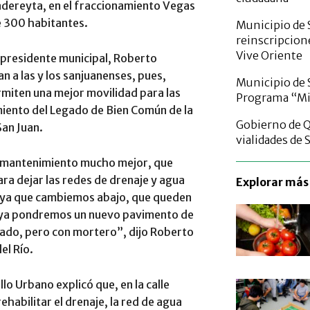
Cadereyta, en el fraccionamiento Vegas
de 300 habitantes.
Municipio de 
reinscripcione
Vive Oriente
el presidente municipal, Roberto
n a las y los sanjuanenses, pues,
Municipio de 
rmiten una mejor movilidad para las
Programa “Mié
imiento del Legado de Bien Común de la
Gobierno de 
San Juan.
vialidades de 
n mantenimiento mucho mejor, que
ra dejar las redes de drenaje y agua
Explorar más 
o ya que cambiemos abajo, que queden
s ya pondremos un nuevo pavimento de
rado, pero con mortero”, dijo Roberto
el Río.
lo Urbano explicó que, en la calle
ehabilitar el drenaje, la red de agua