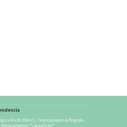
endencia
ega a Bordo Blanco, Tequisquiapan la Brigada
e Mejoramiento “Causa Ecos”