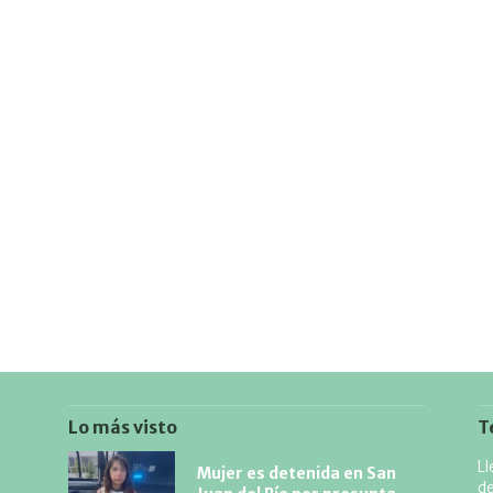
Lo más visto
T
Ll
Mujer es detenida en San
d