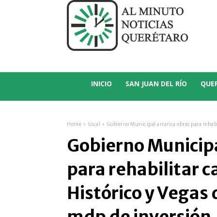
C
25.2
San Juan del Río
INICIO
SAN JUAN DEL RÍO
QUE
Home
Local
Gobierno Municipal arranca obras para rehabil
Gobierno Municipa
para rehabilitar c
Histórico y Vegas 