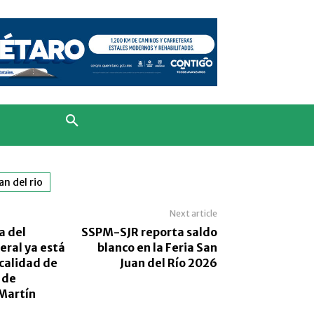
an del rio
Next article
a del
SSPM-SJR reporta saldo
eral ya está
blanco en la Feria San
calidad de
Juan del Río 2026
 de
Martín