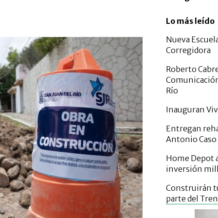
Lo más leído
Nueva Escuela
Corregidora
Roberto Cabrer
Comunicación y
Río
Inauguran Viv
Entregan reha
Antonio Caso 
Home Depot an
inversión mil
Construirán t
parte del Tre