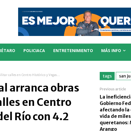
RÉTARO
POLICIACA
ENTRETENIMIENTO
MÁS INFO
itar calles en Centro Histórico y Vegas...
tags
san ju
l arranca obras
Previous article
La ineficienci
alles en Centro
Gobierno Fed
afectando la 
del Río con 4.2
vida de miles
queretanos: 
Arango