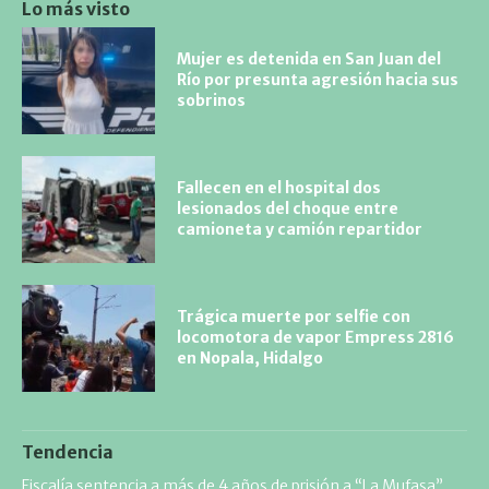
Lo más visto
Mujer es detenida en San Juan del
Río por presunta agresión hacia sus
sobrinos
Fallecen en el hospital dos
lesionados del choque entre
camioneta y camión repartidor
Trágica muerte por selfie con
locomotora de vapor Empress 2816
en Nopala, Hidalgo
Tendencia
Fiscalía sentencia a más de 4 años de prisión a “La Mufasa”