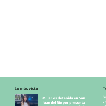
Lo más visto
T
Mu
Mujer es detenida en San
y 
Juan del Río por presunta