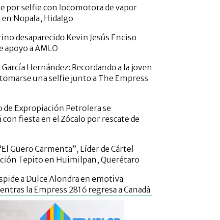
e por selfie con locomotora de vapor
 en Nopala, Hidalgo
rino desaparecido Kevin Jesús Enciso
de apoyo a AMLO
 García Hernández: Recordando a la joven
l tomarse una selfie junto a The Empress
o de Expropiación Petrolera se
on fiesta en el Zócalo por rescate de
“El Güero Carmenta”, Líder de Cártel
ción Tepito en Huimilpan, Querétaro
pide a Dulce Alondra en emotiva
ntras la Empress 2816 regresa a Canadá