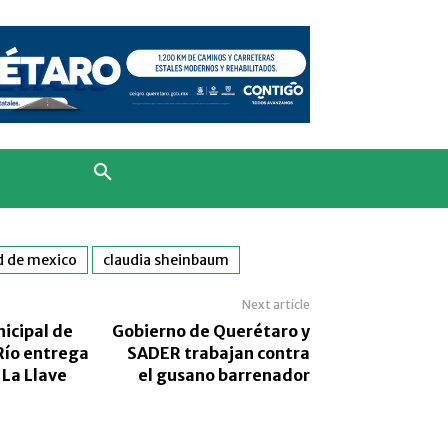
d de mexico
claudia sheinbaum
Next article
icipal de
Gobierno de Querétaro y
Río entrega
SADER trabajan contra
 La Llave
el gusano barrenador