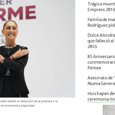
Trágica muert
Empress 2816
Familia de ma
Rodríguez pi
Dulce Alondra
que falleció a
2816
85 Aniversari
conmemorará c
Pemex
Asesinato de 
Nueva Genera
Huichapan des
ceremonia mie
nde resaltó la reducción de la pobreza y la
 en economía y seguridad.