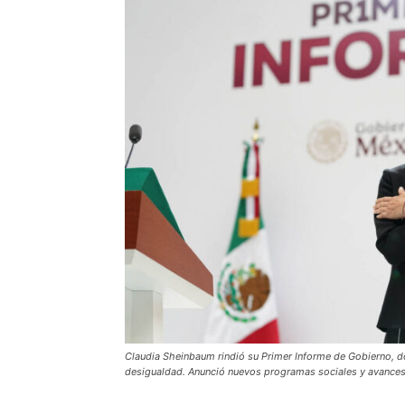
Claudia Sheinbaum rindió su Primer Informe de Gobierno, do
desigualdad. Anunció nuevos programas sociales y avances