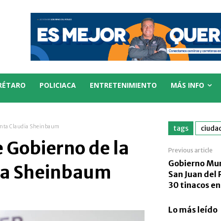
RÉTARO
POLICIACA
ENTRETENIMIENTO
MÁS INFO
denta Claudia Sheinbaum
tags
ciuda
 Gobierno de la
Previous article
Gobierno Mun
ia Sheinbaum
San Juan del 
30 tinacos en
Lo más leído