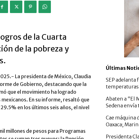
logros de la Cuarta
ón de la pobreza y
s.
Últimas Noti
2025.- La presidenta de México, Claudia
SEP adelanta fi
forme de Gobierno, destacando que la
temperaturas 
rmó que el movimiento ha logrado
Abaten a “El 
os mexicanos. En su informe, resaltó que
Sedena envía t
29.5% en los últimos seis años, el nivel
Cae máquina d
Oaxaca; Marin
mil millones de pesos para Programas
Presidenta Cl
ntes se suman tres nuevos: la Pensión