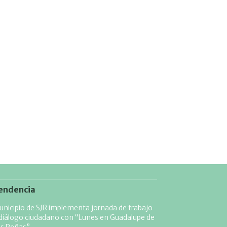
endencia
nicipio de SJR implementa jornada de trabajo
diálogo ciudadano con “Lunes en Guadalupe de