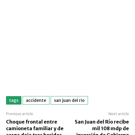
tags
accidente
san juan del rio
Previous article
Next article
Choque frontal entre
San Juan del Río recibe
camioneta familiar y de
mil 108 mdp de
carga deja tres heridos
inversión de Gobierno