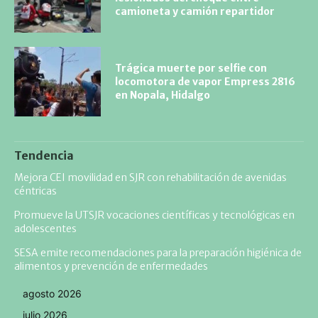
camioneta y camión repartidor
Trágica muerte por selfie con
locomotora de vapor Empress 2816
en Nopala, Hidalgo
Tendencia
Mejora CEI movilidad en SJR con rehabilitación de avenidas
céntricas
Promueve la UTSJR vocaciones científicas y tecnológicas en
adolescentes
SESA emite recomendaciones para la preparación higiénica de
alimentos y prevención de enfermedades
agosto 2026
julio 2026