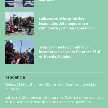
Fallecen en el hospital dos
lesionados del choque entre
camioneta y camión repartidor
Trágica muerte por selfie con
locomotora de vapor Empress 2816
en Nopala, Hidalgo
Tendencia
Mejora CEI movilidad en SJR con rehabilitación de avenidas
céntricas
Entregan 126 viviendas del programa “Bienestar” en San Juan
del Río; anuncian meta de 48 mil casas para Querétaro