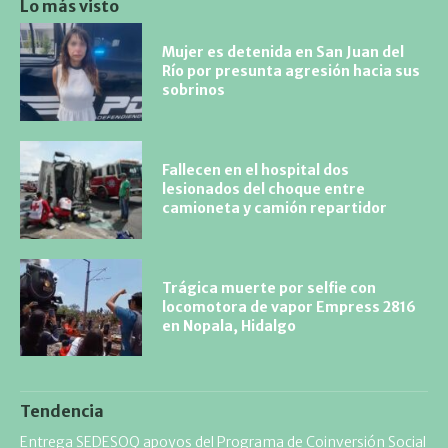
Lo más visto
Mujer es detenida en San Juan del
Río por presunta agresión hacia sus
sobrinos
Fallecen en el hospital dos
lesionados del choque entre
camioneta y camión repartidor
Trágica muerte por selfie con
locomotora de vapor Empress 2816
en Nopala, Hidalgo
Tendencia
Entrega SEDESOQ apoyos del Programa de Coinversión Social