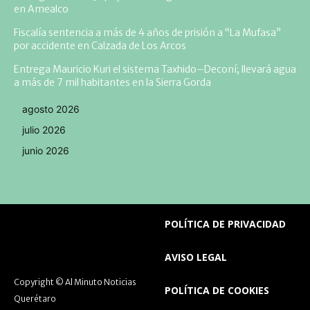
en Amealco
Fiscalía sentencia a más de 4 años de prisión a “La Mufasa”
por accidente en Calzada de Los Arcos
Entrega Mauricio Kuri el sistema Taxhido–Deconí; llevará agua
a más de 7 mil habitantes en la Sierra Gorda
agosto 2026
julio 2026
junio 2026
POLÍTICA DE PRIVACIDAD
AVISO LEGAL
Copyright © Al Minuto Noticias
POLÍTICA DE COOKIES
Querétaro