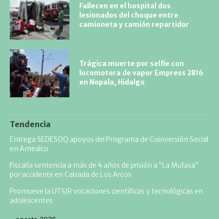
Fallecen en el hospital dos
lesionados del choque entre
camioneta y camión repartidor
Trágica muerte por selfie con
locomotora de vapor Empress 2816
en Nopala, Hidalgo
Tendencia
Entrega SEDESOQ apoyos del Programa de Coinversión Social
en Amealco
Fiscalía sentencia a más de 4 años de prisión a “La Mufasa”
por accidente en Calzada de Los Arcos
Promueve la UTSJR vocaciones científicas y tecnológicas en
adolescentes