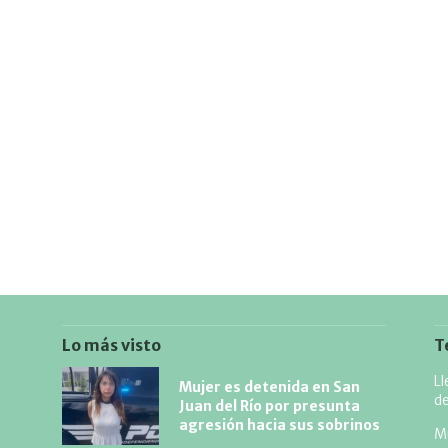
Lo más visto
T
Ll
Mujer es detenida en San
d
Juan del Río por presunta
agresión hacia sus sobrinos
Mu