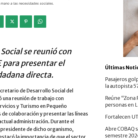
 mano a las necesidades sociales.
 Social se reunió con
para presentar el
Últimas Noti
adana directa.
Pasajeros gol
la autopista 
retario de Desarrollo Social del
Reúne “Zona F
 una reunión de trabajo con
personas en L
rvicios y Turismo en Pequeño
 de colaboración y presentar las líneas
Fortalecen U
a actual administración. Durante el
Abre COBAQ se
l presidente de dicho organismo,
semestre 20
stacó la importancia de que el sector