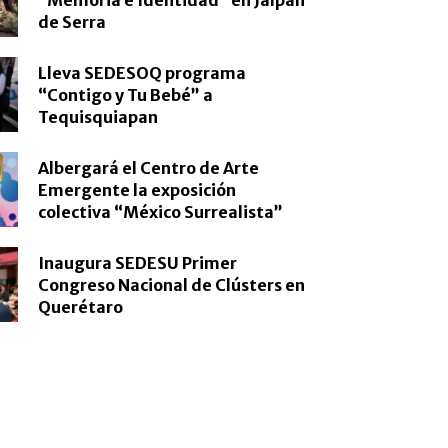
de Serra
Lleva SEDESOQ programa
“Contigo y Tu Bebé” a
Tequisquiapan
Albergará el Centro de Arte
Emergente la exposición
colectiva “México Surrealista”
Inaugura SEDESU Primer
Congreso Nacional de Clústers en
Querétaro