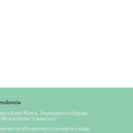
endencia
ega a Bordo Blanco, Tequisquiapan la Brigada
e Mejoramiento “Causa Ecos”
nicipio de SJR implementa jornada de trabajo