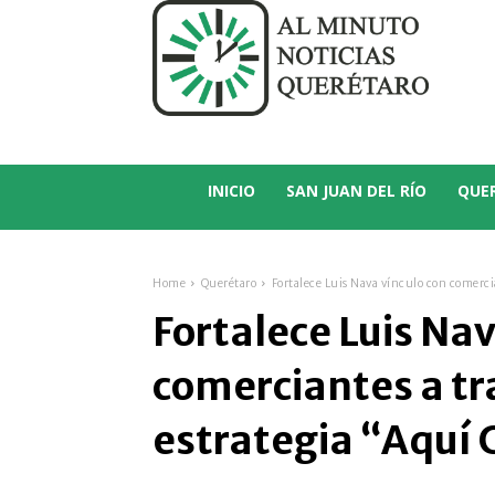
C
18.1
San Juan del Río
INICIO
SAN JUAN DEL RÍO
QUE
Home
Querétaro
Fortalece Luis Nava vínculo con comercia
Fortalece Luis Nav
comerciantes a tr
estrategia “Aquí 