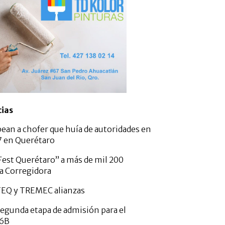
cias
pean a chofer que huía de autoridades en
57 en Querétaro
est Querétaro” a más de mil 200
a Corregidora
TEQ y TREMEC alianzas
gunda etapa de admisión para el
26B