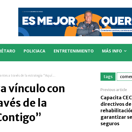
RÉTARO
POLICIACA
ENTRETENIMIENTO
MÁS INFO
ntes a través de la estrategia “Aquí...
tags
comer
a vínculo con
Previous article
Capacita CEC
avés de la
directivos de
rehabilitació
Contigo”
garantizar se
seguros