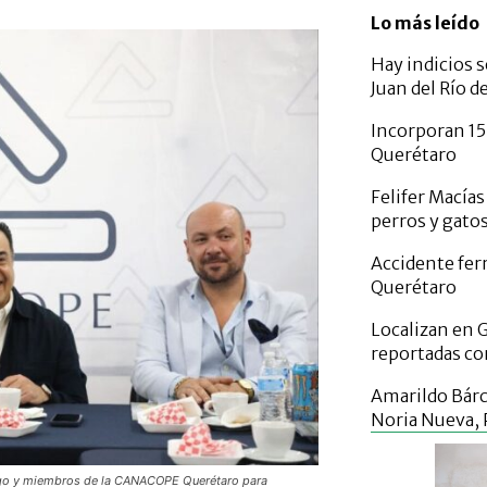
Lo más leído
Hay indicios s
Juan del Río d
Incorporan 15
Querétaro
Felifer Macías
perros y gato
Accidente ferr
Querétaro
Localizan en 
reportadas co
Amarildo Bár
Noria Nueva,
lgo y miembros de la CANACOPE Querétaro para