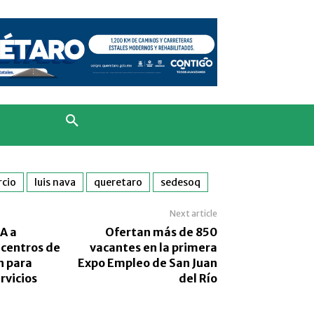
cio
luis nava
queretaro
sedesoq
Next article
A a
Ofertan más de 850
 centros de
vacantes en la primera
n para
Expo Empleo de San Juan
rvicios
del Río