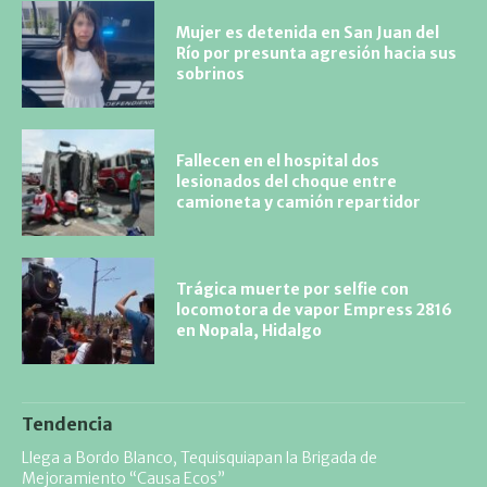
Mujer es detenida en San Juan del
Río por presunta agresión hacia sus
sobrinos
Fallecen en el hospital dos
lesionados del choque entre
camioneta y camión repartidor
Trágica muerte por selfie con
locomotora de vapor Empress 2816
en Nopala, Hidalgo
Tendencia
Llega a Bordo Blanco, Tequisquiapan la Brigada de
Mejoramiento “Causa Ecos”