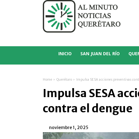
C
21.4
San Juan del Río
INICIO
SAN JUAN DEL RÍO
QUE
Home
Querétaro
Impulsa SESA acciones preventivas cont
Impulsa SESA acc
contra el dengue
noviembre 1, 2025