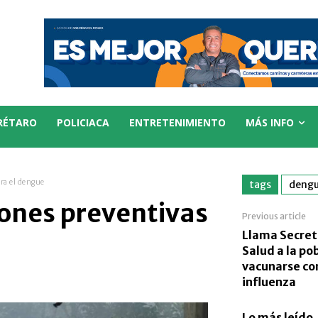
RÉTARO
POLICIACA
ENTRETENIMIENTO
MÁS INFO
ra el dengue
tags
deng
iones preventivas
Previous article
Llama Secret
Salud a la po
vacunarse co
influenza
Lo más leído