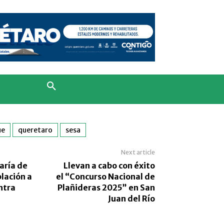
ue
queretaro
sesa
Next article
aría de
Llevan a cabo con éxito
blación a
el “Concurso Nacional de
ntra
Plañideras 2025” en San
Juan del Río