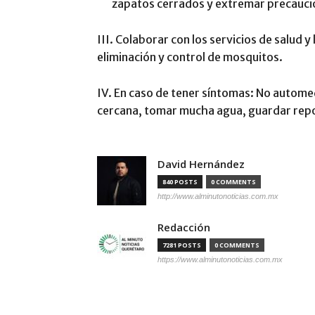
zapatos cerrados y extremar precauci
III. Colaborar con los servicios de salud 
eliminación y control de mosquitos.
IV. En caso de tener síntomas: No automed
cercana, tomar mucha agua, guardar repos
David Hernández
840 POSTS
0 COMMENTS
http://www.alminutonoticias.com.mx
Redacción
7281 POSTS
0 COMMENTS
https://www.alminutonoticias.com.mx