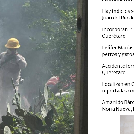
Hay indicios s
Juan del Río d
Incorporan 15
Querétaro
Felifer Macías
perros y gato
Accidente ferr
Querétaro
Localizan en 
reportadas co
Amarildo Bár
Noria Nueva,