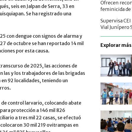
Ofrecen reco
ués, seis en Jalpan de Serra, 33 en
feminicida de 
uisquiapan. Se ha registrado una
Supervisa CEI
Vial Junípero 
 25 con dengue con signos de alarma y
l 27 de octubre se han reportado 14 mil
Explorar más 
ciones por esta causa.
 transcurso de 2025, las acciones de
 las y los trabajadores de las brigadas
n en 92 localidades, teniendo un
rros.
 de control larvario, colocando abate
 para protección a 146 mil 826
liario a tres mil 22 casas, se efectuó
 colocaron 30 mil 219 ovitrampas en