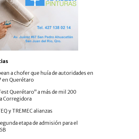
cias
pean a chofer que huía de autoridades en
57 en Querétaro
est Querétaro” a más de mil 200
a Corregidora
TEQ y TREMEC alianzas
gunda etapa de admisión para el
26B