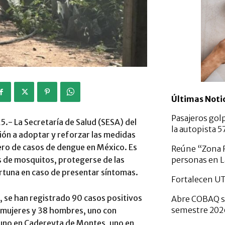
Últimas Noti
Pasajeros gol
.- La Secretaría de Salud (SESA) del
la autopista 
ión a adoptar y reforzar las medidas
ero de casos de dengue en México. Es
Reúne “Zona F
personas en L
s de mosquitos, protegerse de las
ortuna en caso de presentar síntomas.
Fortalecen U
, se han registrado 90 casos positivos
Abre COBAQ se
semestre 20
2 mujeres y 38 hombres, uno con
, uno en Cadereyta de Montes, uno en