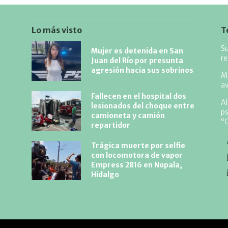
Lo más visto
T
Su
Mujer es detenida en San
r
Juan del Río por presunta
agresión hacia sus sobrinos
Me
av
Fallecen en el hospital dos
A
lesionados del choque entre
ps
camioneta y camión
“
repartidor
Trágica muerte por selfie
con locomotora de vapor
Empress 2816 en Nopala,
Hidalgo