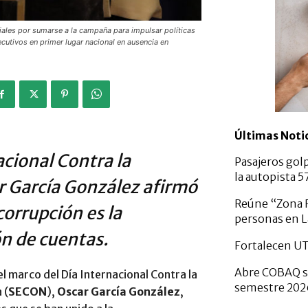
riales por sumarse a la campaña para impulsar políticas
cutivos en primer lugar nacional en ausencia en
Últimas Noti
acional Contra la
Pasajeros gol
la autopista 
ar García González afirmó
Reúne “Zona F
corrupción es la
personas en L
ón de cuentas.
Fortalecen U
Abre COBAQ se
l marco del Día Internacional Contra la
semestre 20
 (
SECON
),
Oscar García González
,