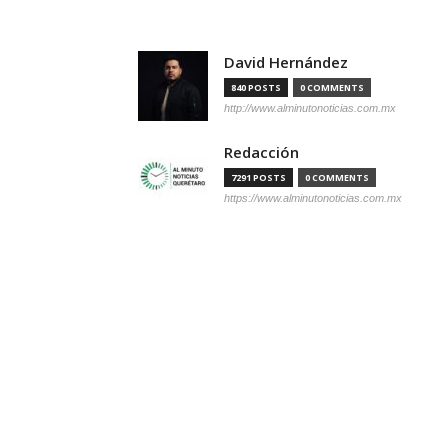
David Hernández
840 POSTS
0 COMMENTS
http://www.alminutonoticias.com.mx
Redacción
7291 POSTS
0 COMMENTS
https://www.alminutonoticias.com.mx