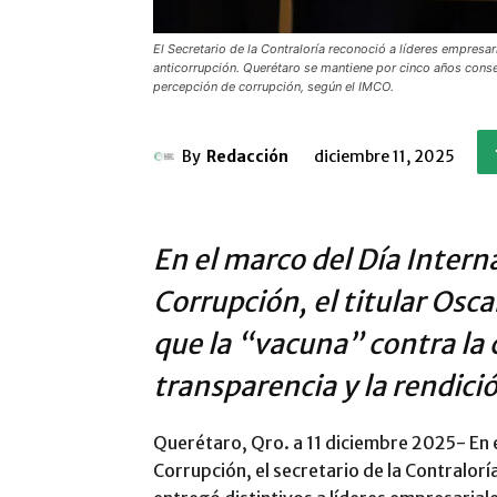
El Secretario de la Contraloría reconoció a líderes empresa
anticorrupción. Querétaro se mantiene por cinco años conse
percepción de corrupción, según el IMCO.
By
Redacción
diciembre 11, 2025
En el marco del Día Intern
Corrupción, el titular Osc
que la “vacuna” contra la 
transparencia y la rendici
Querétaro, Qro. a 11 diciembre 2025- En e
Corrupción, el secretario de la Contraloría