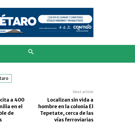
taro
Next article
cita a 400
Localizan sin vida a
ilia en el
hombre en la colonia El
ble de
Tepetate, cerca de las
s
vías ferroviarias