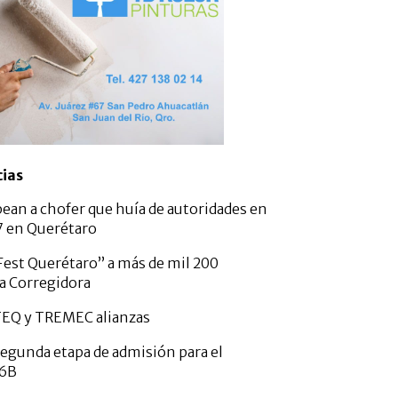
cias
pean a chofer que huía de autoridades en
57 en Querétaro
est Querétaro” a más de mil 200
a Corregidora
TEQ y TREMEC alianzas
gunda etapa de admisión para el
26B