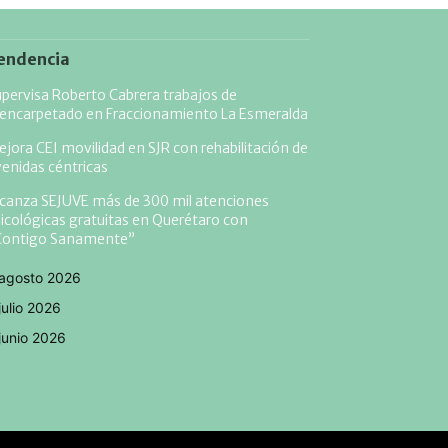
endencia
pervisa Roberto Cabrera trabajos de
eencarpetado en Fraccionamiento La Esmeralda
jora CEI movilidad en SJR con rehabilitación de
enidas céntricas
lcanza SEJUVE más de 300 mil atenciones
icológicas gratuitas en Querétaro con
Contigo Sanamente”
agosto 2026
julio 2026
junio 2026