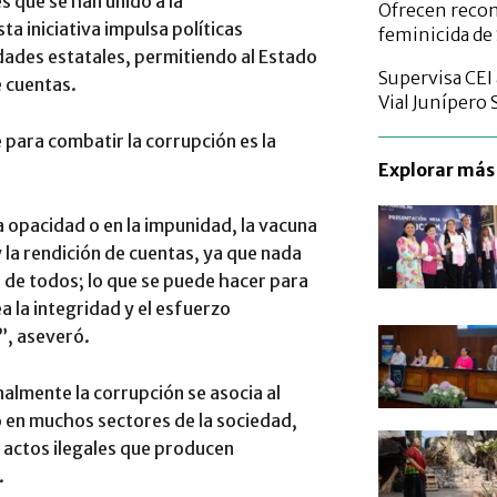
s que se han unido a la
Ofrecen reco
Esta iniciativa impulsa políticas
feminicida de 
dades estatales, permitiendo al Estado
Supervisa CEI
e cuentas.
Vial Junípero 
e para combatir la corrupción es la
Explorar más 
la opacidad o en la impunidad, la vacuna
la rendición de cuentas, ya que nada
 de todos; lo que se puede hacer para
a la integridad y el esfuerzo
”, aseveró.
almente la corrupción se asocia al
 en muchos sectores de la sociedad,
s actos ilegales que producen
.