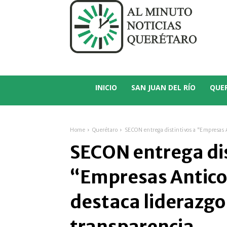
C
21.1
San Juan del Río
INICIO
SAN JUAN DEL RÍO
QUE
Home
Querétaro
SECON entrega distintivos a “Empresas A
SECON entrega dis
“Empresas Antico
destaca liderazgo