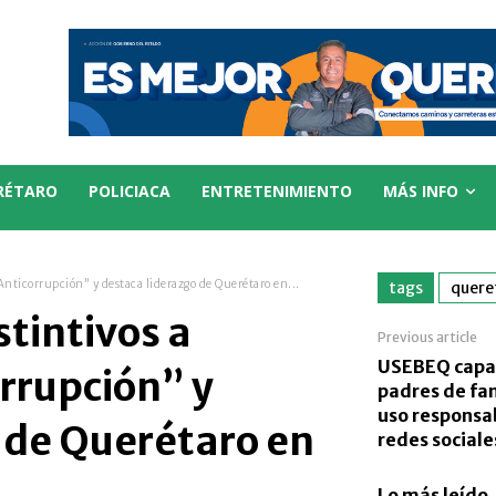
RÉTARO
POLICIACA
ENTRETENIMIENTO
MÁS INFO
nticorrupción” y destaca liderazgo de Querétaro en...
tags
quere
tintivos a
Previous article
USEBEQ capa
rrupción” y
padres de fam
uso responsa
 de Querétaro en
redes sociale
Lo más leído