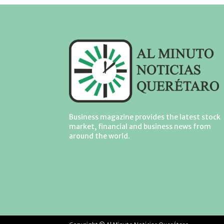
Business magazine provides the latest stock
market, financial and business news from
around the world.