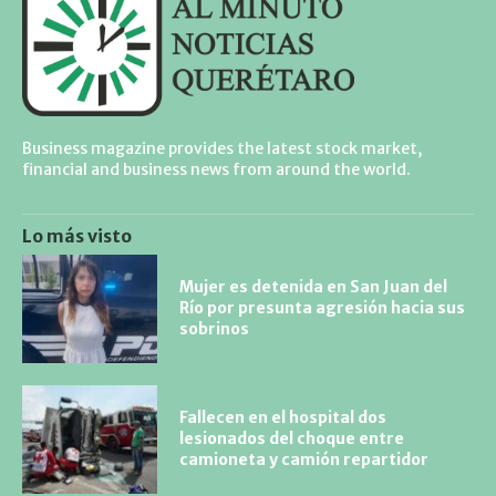
Business magazine provides the latest stock market,
financial and business news from around the world.
Lo más visto
Mujer es detenida en San Juan del
Río por presunta agresión hacia sus
sobrinos
Fallecen en el hospital dos
lesionados del choque entre
camioneta y camión repartidor