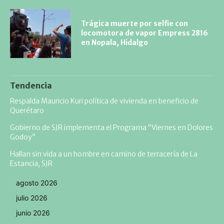
Trágica muerte por selfie con
locomotora de vapor Empress 2816
en Nopala, Hidalgo
Tendencia
Respalda Mauricio Kuri política de vivienda en beneficio de
Querétaro
Gobierno de SJR implementa el Programa “Viernes en Dolores
Godoy”
Hallan sin vida a un hombre en camino de terracería de La
Estancia, SJR
agosto 2026
julio 2026
junio 2026