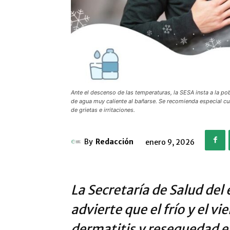
Ante el descenso de las temperaturas, la SESA insta a la pob
de agua muy caliente al bañarse. Se recomienda especial cu
de grietas e irritaciones.
By
Redacción
enero 9, 2026
La Secretaría de Salud del
advierte que el frío y el v
dermatitis y resequedad 