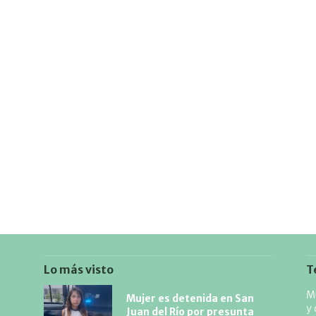
Lo más visto
T
Mu
Mujer es detenida en San
y 
Juan del Río por presunta