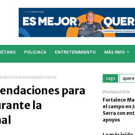
RÉTARO
POLICIACA
ENTRETENIMIENTO
MÁS INFO
a piel durante la temporada invernal
tags
quere
endaciones para
Previous article
Fortalece Mau
urante la
el campo en 
Serra con en
al
apoyos
Lo más leído