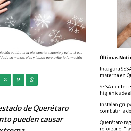
lación a hidratar la piel constantemente y evitar el uso
Últimas Noti
idado en manos, pies y labios para evitar la formación
Inaugura SESA
materna en Q
SESA emite re
higiénica de 
Instalan grup
 estado de Querétaro
combatir la d
iento pueden causar
Querétaro reg
extrema.
reforzar el “la