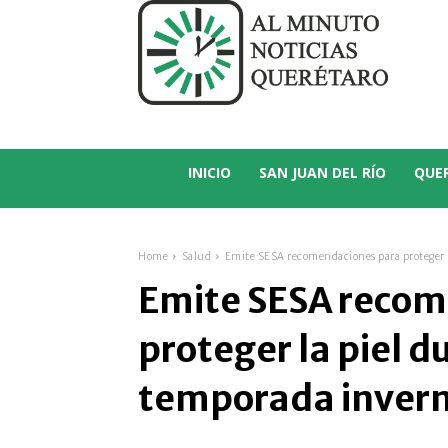
C
21.1
San Juan del Río
INICIO
SAN JUAN DEL RÍO
QUE
Home
Salud
Emite SESA recomendaciones para proteger l
Emite SESA recom
proteger la piel d
temporada invern