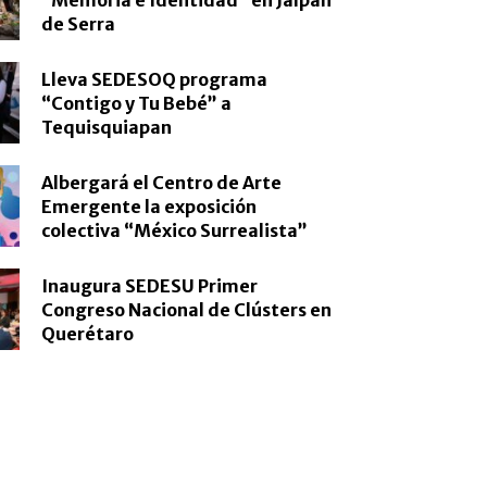
de Serra
Lleva SEDESOQ programa
“Contigo y Tu Bebé” a
Tequisquiapan
Albergará el Centro de Arte
Emergente la exposición
colectiva “México Surrealista”
Inaugura SEDESU Primer
Congreso Nacional de Clústers en
Querétaro