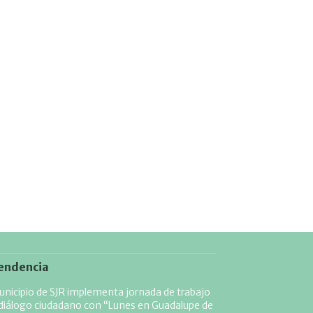
endencia
nicipio de SJR implementa jornada de trabajo
diálogo ciudadano con “Lunes en Guadalupe de