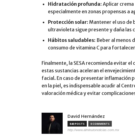
Hidratación profunda:
Aplicar crema 
especialmente en zonas propensas a a
Protección solar:
Mantener el uso de b
ultravioleta sigue presente y daña las c
Hábitos saludables:
Beber al menos do
consumo de vitamina C para fortalecer 
Finalmente, la SESA recomienda evitar el
estas sustancias aceleran el envejecimien
facial. En caso de presentar inflamación 
en la piel, es indispensable acudir al Cent
valoración médica y evitar complicacione
David Hernández
840 POSTS
0 COMMENTS
http://www.alminutonoticias.com.mx