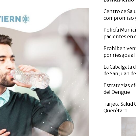
Centro de Sal
compromiso y 
Policía Munici
pacientes en
Prohíben vent
por riesgos a 
La Cabalgata d
de San Juan de
Estrategias e
del Dengue
Tarjeta Salud 
Querétaro