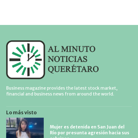
Business magazine provides the latest stock market,
financial and business news from around the world.
Lo más visto
Mujer es detenida en San Juan del
Río por presunta agresión hacia sus