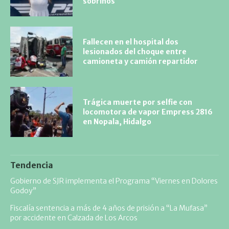
sobrinos
Fallecen en el hospital dos
lesionados del choque entre
camioneta y camión repartidor
Trágica muerte por selfie con
locomotora de vapor Empress 2816
en Nopala, Hidalgo
Tendencia
Gobierno de SJR implementa el Programa “Viernes en Dolores
Godoy”
Fiscalía sentencia a más de 4 años de prisión a “La Mufasa”
por accidente en Calzada de Los Arcos