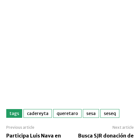
tags
cadereyta
queretaro
sesa
seseq
Previous article
Next article
Participa Luis Nava en
Busca SJR donación de