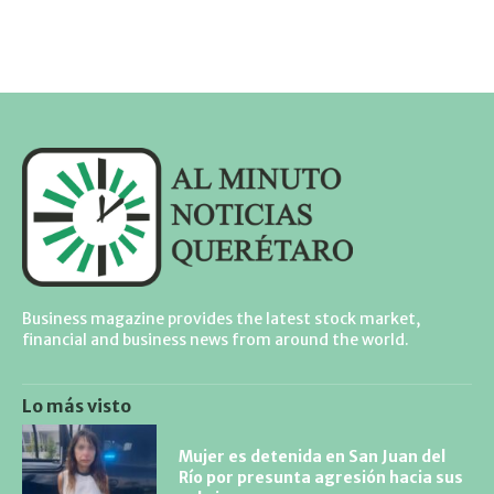
Business magazine provides the latest stock market,
financial and business news from around the world.
Lo más visto
Mujer es detenida en San Juan del
Río por presunta agresión hacia sus