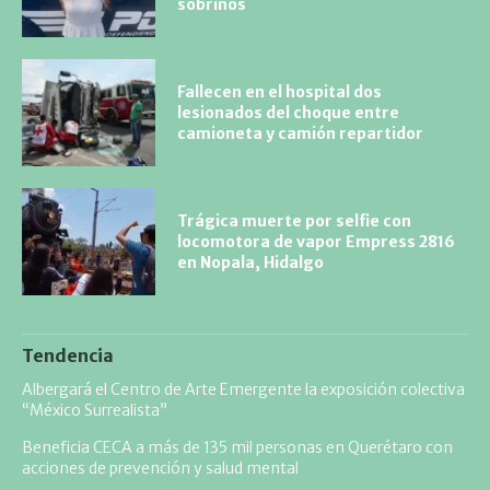
sobrinos
Fallecen en el hospital dos
lesionados del choque entre
camioneta y camión repartidor
Trágica muerte por selfie con
locomotora de vapor Empress 2816
en Nopala, Hidalgo
Tendencia
Albergará el Centro de Arte Emergente la exposición colectiva
“México Surrealista”
Beneficia CECA a más de 135 mil personas en Querétaro con
acciones de prevención y salud mental