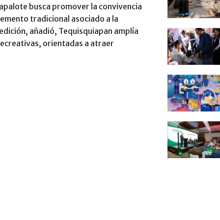
Papalote busca promover la convivencia
lemento tradicional asociado a la
a edición, añadió, Tequisquiapan amplía
recreativas, orientadas a atraer