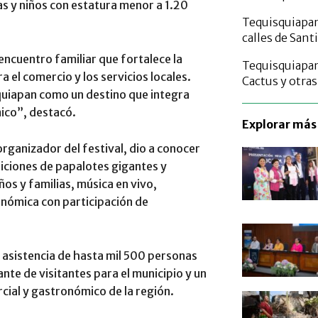
as y niños con estatura menor a 1.20
Tequisquiapan 
calles de Sant
 encuentro familiar que fortalece la
Tequisquiapan 
a el comercio y los servicios locales.
Cactus y otra
quiapan como un destino que integra
mico”, destacó.
Explorar más 
rganizador del festival, dio a conocer
biciones de papalotes gigantes y
iños y familias, música en vivo,
onómica con participación de
 asistencia de hasta mil 500 personas
ante de visitantes para el municipio y un
rcial y gastronómico de la región.