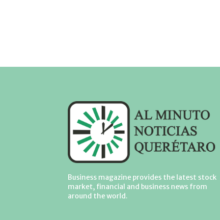
Business magazine provides the latest stock
market, financial and business news from
around the world.