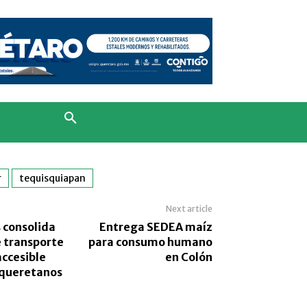
r
tequisquiapan
Next article
 consolida
Entrega SEDEA maíz
 transporte
para consumo humano
accesible
en Colón
s queretanos