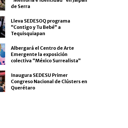
de Serra
Lleva SEDESOQ programa
“Contigo y Tu Bebé” a
Tequisquiapan
Albergará el Centro de Arte
Emergente la exposición
colectiva “México Surrealista”
Inaugura SEDESU Primer
Congreso Nacional de Clústers en
Querétaro