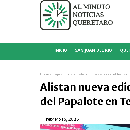
C
13.5
San Juan del Río
INICIO
SAN JUAN DEL RÍO
QUE
Home
Tequisquiapan
Alistan nueva edición del Festival
Alistan nueva edic
del Papalote en 
febrero 16, 2026