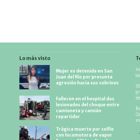
Lo más visto
T
In
Mujer es detenida en San
l
Juan del Río por presunta
agresión hacia sus sobrinos
S
pr
d
Fallecen en el hospital dos
lesionados del choque entre
Be
camioneta y camión
Qu
repartidor
m
Trágica muerte por selfie
con locomotora de vapor