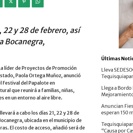
, 22 y 28 de febrero, así
va Bocanegra,
Últimas Noti
La líder de Proyectos de Promoción
Lleva SEDESO
 estado, Paola Ortega Muñoz, anunció
Tequisquiapa
l Festival del Papalote en
Llega a Bordo
ural que reunirá a familias, niñas,
Mejoramiento
 en un entorno al aire libre.
Anuncian Fies
esperan 150 m
levará a cabo los días 21, 22 y 28 de
Bocanegra, ubicada en el municipio de
Tequisquiapan
ras. El costo de acceso, añadió será de
“Causa por Ca