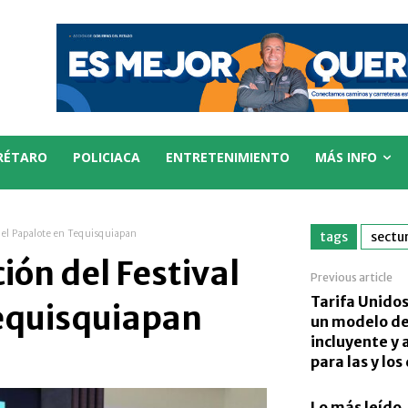
RÉTARO
POLICIACA
ENTRETENIMIENTO
MÁS INFO
 del Papalote en Tequisquiapan
tags
sectu
ión del Festival
Previous article
Tarifa Unidos
Tequisquiapan
un modelo de
incluyente y 
para las y lo
Lo más leído