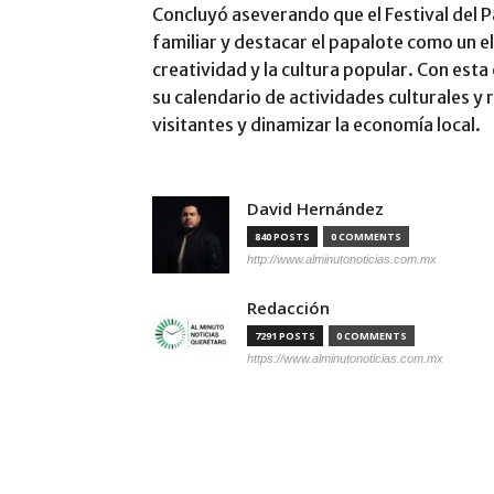
Concluyó aseverando que el Festival del 
familiar y destacar el papalote como un e
creatividad y la cultura popular. Con est
su calendario de actividades culturales y 
visitantes y dinamizar la economía local.
David Hernández
840 POSTS
0 COMMENTS
http://www.alminutonoticias.com.mx
Redacción
7291 POSTS
0 COMMENTS
https://www.alminutonoticias.com.mx