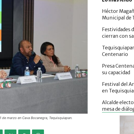
Héctor Magañ
Municipal de 
Festividades 
cierran con s
Tequisquiapan 
Centenario
Presa Centena
su capacidad
Festival del A
en Tequisqui
Alcalde elect
mesa de diálo
el 1 de marzo en Cava Bocanegra, Tequisquiapan.