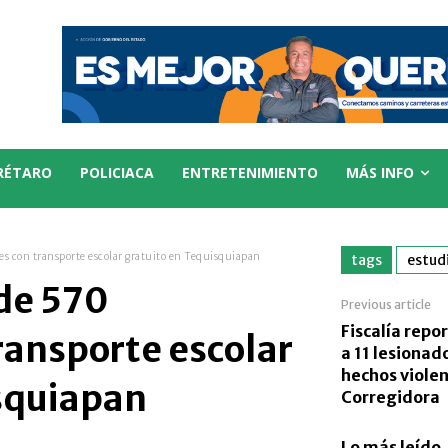
RÉTARO
POLICIACA
ENTRETENIMIENTO
MÁS INFO
es con transporte escolar gratuito en Tequisquiapan
tags
estud
de 570
Previous article
Fiscalía repo
ransporte escolar
a 11 lesionad
hechos viole
isquiapan
Corregidora
Lo más leído