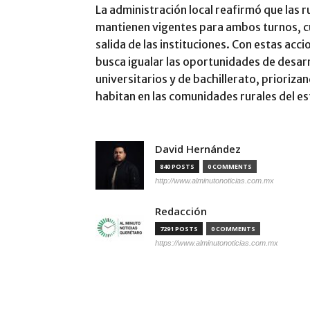
La administración local reafirmó que las r
mantienen vigentes para ambos turnos, c
salida de las instituciones. Con estas acc
busca igualar las oportunidades de desarro
universitarios y de bachillerato, priorizan
habitan en las comunidades rurales del e
David Hernández
840 POSTS
0 COMMENTS
http://www.alminutonoticias.com.mx
Redacción
7291 POSTS
0 COMMENTS
https://www.alminutonoticias.com.mx