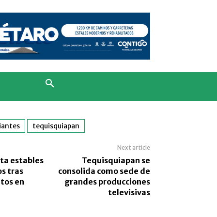
iantes
tequisquiapan
Next article
rta estables
Tequisquiapan se
os tras
consolida como sede de
ntos en
grandes producciones
televisivas