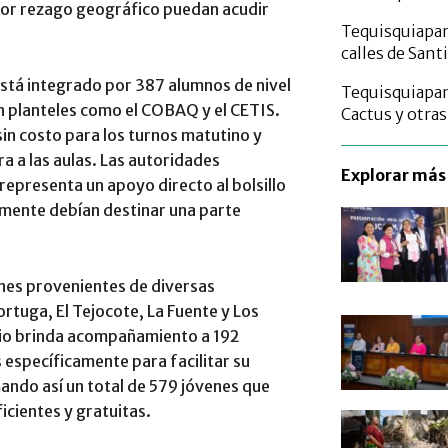
yor rezago geográfico puedan acudir
Tequisquiapan 
calles de Sant
está integrado por 387 alumnos de nivel
Tequisquiapan 
n planteles como el COBAQ y el CETIS.
Cactus y otra
in costo para los turnos matutino y
a a las aulas. Las autoridades
Explorar más 
representa un apoyo directo al bolsillo
rmente debían destinar una parte
nes provenientes de diversas
ortuga, El Tejocote, La Fuente y Los
cipio brinda acompañamiento a 192
 específicamente para facilitar su
mando así un total de 579 jóvenes que
cientes y gratuitas.