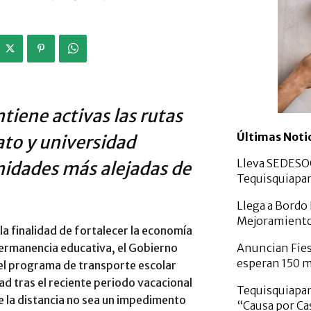
tiene activas las rutas
Últimas Noti
ato y universidad
Lleva SEDESO
nidades más alejadas de
Tequisquiapa
Llega a Bordo
Mejoramiento
la finalidad de fortalecer la economía
Anuncian Fies
permanencia educativa, el Gobierno
esperan 150 m
el programa de transporte escolar
d tras el reciente periodo vacacional
Tequisquiapan
e la distancia no sea un impedimento
“Causa por Ca