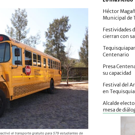
Héctor Magañ
Municipal de 
Festividades 
cierran con s
Tequisquiapan 
Centenario
Presa Centena
su capacidad
Festival del A
en Tequisqui
Alcalde elect
mesa de diálo
eactivó el transporte gratuito para 579 estudiantes de