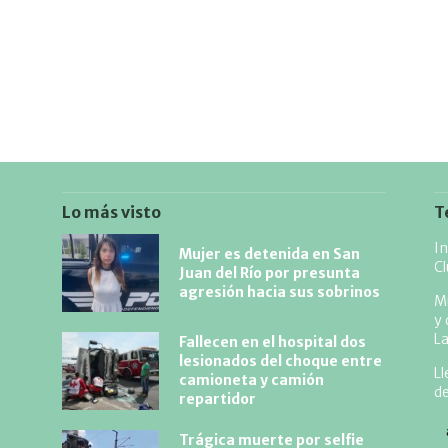
Lo más visto
T
I
Mujer es detenida en San
Cl
Juan del Río por presunta
agresión hacia sus sobrinos
Mu
y 
L
Fallecen en el hospital dos
lesionados del choque entre
Ll
camioneta y camión
d
repartidor
Trágica muerte por selfie