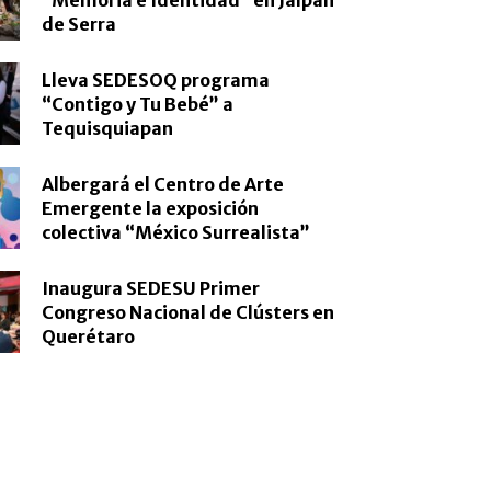
de Serra
Lleva SEDESOQ programa
“Contigo y Tu Bebé” a
Tequisquiapan
Albergará el Centro de Arte
Emergente la exposición
colectiva “México Surrealista”
Inaugura SEDESU Primer
Congreso Nacional de Clústers en
Querétaro