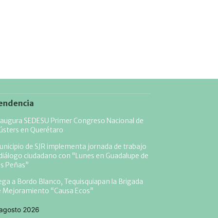
endencia
naugura SEDESU Primer Congreso Nacional de
ústers en Querétaro
nicipio de SJR implementa jornada de trabajo
diálogo ciudadano con “Lunes en Guadalupe de
as Peñas”
ega a Bordo Blanco, Tequisquiapan la Brigada
e Mejoramiento “Causa Ecos”
agosto 2026