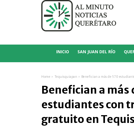
C
14.5
San Juan del Río
INICIO
SAN JUAN DEL RÍO
QUE
Home
Tequisquiapan
Benefician a más de 570 estudiant
Benefician a más 
estudiantes con t
gratuito en Tequ