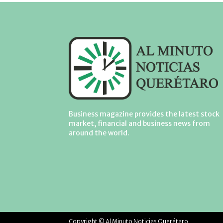
Business magazine provides the latest stock
market, financial and business news from
around the world.
Copyright © Al Minuto Noticias Querétaro