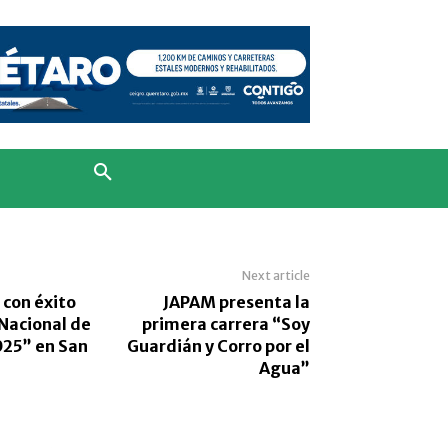
Next article
 con éxito
JAPAM presenta la
 Nacional de
primera carrera “Soy
025” en San
Guardián y Corro por el
Agua”