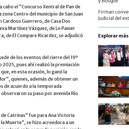
y Bosque
ó a cabo el “Concurso Xentral de Pan de
Firman conve
a zona Centro del municipio de San Juan
Judicial del 
am Cardoso Guerrero, de Casa Dos
lexa Martínez Vázquez, de Le Panier
ra, de El Compare Ricardez, se adjudicó
Explorar más 
ede de los eventos del cierre del 19º
o 2025, pues ahí realizó la premiación
 que, en esta ocasión, lo ganó la
lor”, quienes, además de obtener un
os de acuerdo a la temporada
e observaron su paso por avenida Río
o de Catrinas” fue para Ana Victoria
y la Muerte”, se hizo acreedora a un