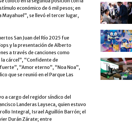
e colocó en la segunda posición con la
estímulo económico de 6 mil pesos; en
a Mayahuel”, se llevó el tercer lugar,
uertos San Juan del Río 2025 fue
ops y la presentación de Alberto
ienes a través de canciones como
e la cárcel”, “Confidente de
fuerte”, “Amor eterno”, “Noa Noa”,
ico que se reunió en el Parque Las
vo a cargo del regidor síndico del
rancisco Landeras Layseca, quien estuvo
lo Integral, Israel Aguillón Barrón; el
ier Durán Zárate; entre