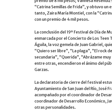
premio de 8 mil pesos; Vannesa Reséndiz s
“Catrina Semillas de Frida”, y obtuvo un 
tanto, Zaira María Montiel, con la “Catrin
con un premio de 4 mil pesos.
La conclusión del 19º Festival de Día de M
enmarcada por el Concierto de Los Teen T
Águila, la voz gemela de Juan Gabriel, qu
“Quiero ser libre”, “La plaga”, “El rock d
secundaria”, “Querida”, “Abrázame muy 
entre otras, encendieron el ánimo del públ
Garzas.
La declaratoria de cierre del festival estu
Ayuntamiento de San Juan del Río, José F
acompañado por el coordinador de Desarrol
coordinador de Desarrollo Económico, Jav
otras personalidades.