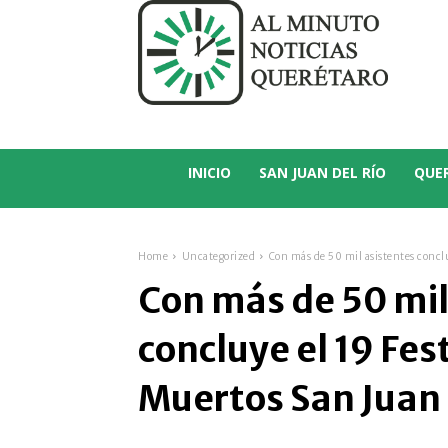
C
13.5
San Juan del Río
INICIO
SAN JUAN DEL RÍO
QUE
Home
Uncategorized
Con más de 50 mil asistentes concluy
Con más de 50 mil
concluye el 19 Fes
Muertos San Juan 