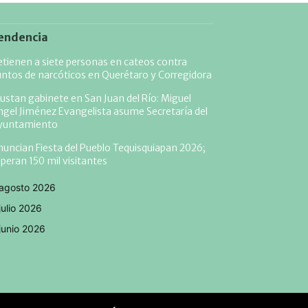
endencia
tienen a siete personas en cateos contra
ntos de narcóticos en Querétaro y Corregidora
ustan gabinete en San Juan del Río: Miguel
gel Jiménez Evangelista asume Secretaría del
yuntamiento
uncian Fiesta del Pueblo Tequisquiapan 2026;
peran 150 mil visitantes
agosto 2026
julio 2026
junio 2026