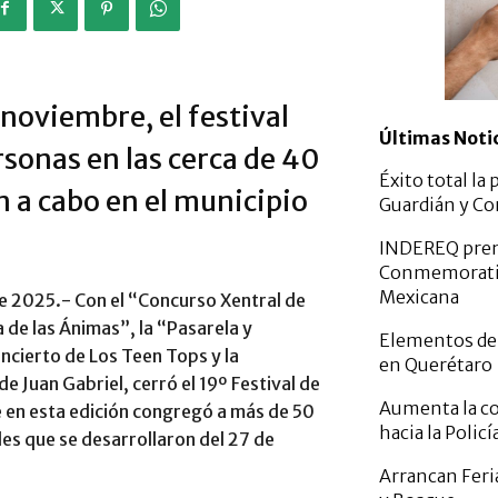
 noviembre, el festival
Últimas Noti
rsonas en las cerca de 40
Éxito total la
n a cabo en el municipio
Guardián y Co
INDEREQ premi
Conmemorativo
Mexicana
de 2025.- Con el “Concurso Xentral de
 de las Ánimas”, la “Pasarela y
Elementos de 
ncierto de Los Teen Tops y la
en Querétaro
e Juan Gabriel, cerró el 19º Festival de
Aumenta la co
e en esta edición congregó a más de 50
hacia la Policí
des que se desarrollaron del 27 de
Arrancan Feria