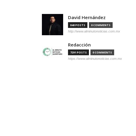
David Hernández
840 POSTS
0 COMMENTS
http://www.alminutonoticias.com.mx
Redacción
7291 POSTS
0 COMMENTS
https://www.alminutonoticias.com.mx