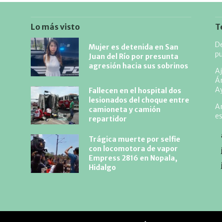
Lo más visto
T
De
Mujer es detenida en San
pu
Juan del Río por presunta
agresión hacia sus sobrinos
Aj
Án
A
Fallecen en el hospital dos
lesionados del choque entre
An
camioneta y camión
es
repartidor
Trágica muerte por selfie
con locomotora de vapor
Empress 2816 en Nopala,
Hidalgo