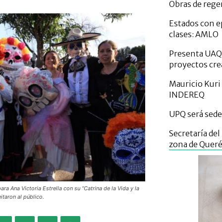
Obras de rege
Estados con ep
clases: AMLO
Presenta UAQ 
proyectos crea
Mauricio Kuri
INDEREQ
UPQ será sede
Secretaría del
zona de Quer
ara Ana Victoria Estrella con su “Catrina de la Vida y la
itaron al público.