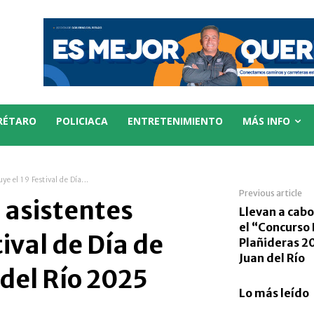
RÉTARO
POLICIACA
ENTRETENIMIENTO
MÁS INFO
e el 19 Festival de Día...
Previous article
 asistentes
Llevan a cabo
el “Concurso
tival de Día de
Plañideras 2
Juan del Río
del Río 2025
Lo más leído