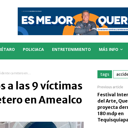
RÉTARO
POLICIACA
ENTRETENIMIENTO
MÁS INFO
cidente carretero en...
tags
accid
s a las 9 víctimas
Previous article
Festival Inte
etero en Amealco
del Arte, Que
proyecta de
180 mdp en
Tequisquiap