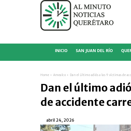
C
14.5
San Juan del Río
INICIO
SAN JUAN DEL RÍO
QUE
Home
Amealco
Dan el último adiós a las 9 víctimas de ac
Dan el último adió
de accidente carr
abril 24, 2026