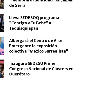
de Serra
Lleva SEDESOQ programa
“Contigo y Tu Bebé” a
Tequisquiapan
Albergará el Centro de Arte
Emergente la exposición
colectiva “México Surrealista”
Inaugura SEDESU Primer
Congreso Nacional de Clústers en
Querétaro