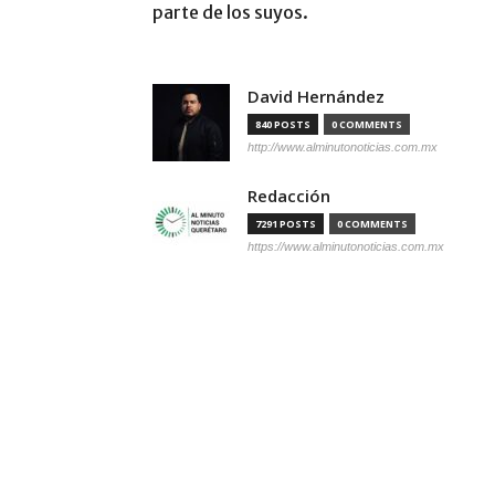
parte de los suyos.
David Hernández
840 POSTS
0 COMMENTS
http://www.alminutonoticias.com.mx
Redacción
7291 POSTS
0 COMMENTS
https://www.alminutonoticias.com.mx