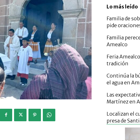
Lo más leído
Familia de so
pide oracione
Familia perece
Amealco
Feria Amealco
tradición
Continúa la b
el agua en Am
Las expectativ
Martínez en A
Localizan el c
presa de Sant