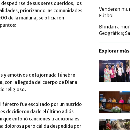
n despedirse de sus seres queridos, los
Venderán muñ
ocalidades, priorizando las comunidades
Fútbol
8:00 de la mañana, se oficiaron
 puntos:
Blindan a muñ
Geográfica; S
Explorar más 
s y emotivos de la jornada fúnebre
a, con la llegada del cuerpo de Diana
io religioso.
l féretro fue escoltado por un nutrido
es decidieron darle el último adiós
i que entonó canciones tradicionales
na dolorosa pero cálida despedida por