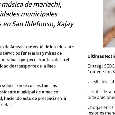
y música de mariachi,
ridades municipales
s en San Ildefonso, Xajay
pio de Amealco se vistió de luto durante
os servicios funerarios y misas de
Últimas Noti
personas que perdieron la vida en el
dad de transporte de la línea
Entrega SEDE
Coinversión S
UTSJR lleva li
 solidarizarse con las familias
Familia de so
presidente municipal de Amealco
pide oracione
, haciendo acto de presencia en la
izadas.
Choque en car
lesiones men