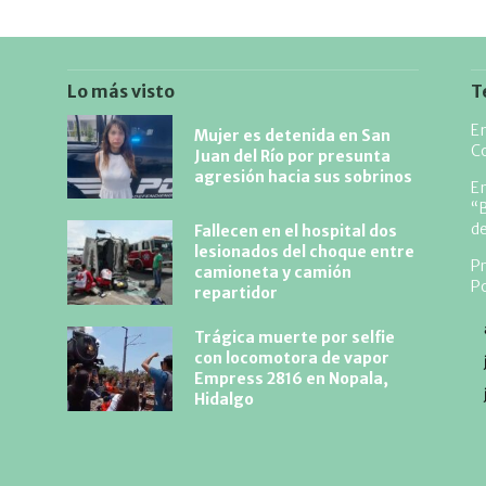
Lo más visto
T
E
Mujer es detenida en San
Co
Juan del Río por presunta
agresión hacia sus sobrinos
En
“B
de
Fallecen en el hospital dos
lesionados del choque entre
Pr
camioneta y camión
Po
repartidor
Trágica muerte por selfie
con locomotora de vapor
Empress 2816 en Nopala,
Hidalgo