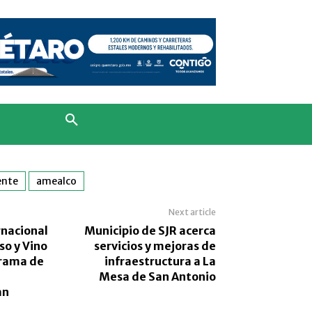
ente
amealco
Next article
rnacional
Municipio de SJR acerca
so y Vino
servicios y mejoras de
rrama de
infraestructura a La
Mesa de San Antonio
an