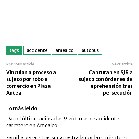
tags
accidente
amealco
autobus
Previous article
Next article
Vinculan a proceso a
Capturan en SJR a
sujeto por robo a
sujeto con órdenes de
comercio en Plaza
aprehensión tras
Antea
persecución
Lo más leído
Dan el último adiós a las 9 víctimas de accidente
carretero en Amealco
Familia perece tras ser arrastrada por la corriente en