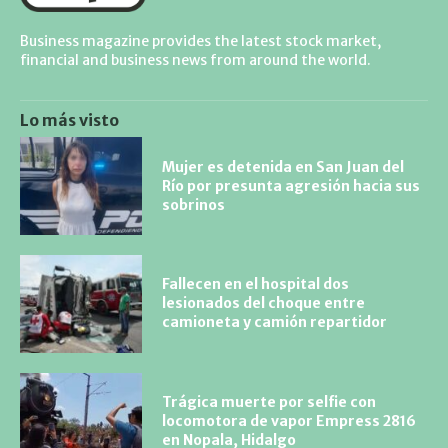
Business magazine provides the latest stock market,
financial and business news from around the world.
Lo más visto
Mujer es detenida en San Juan del
Río por presunta agresión hacia sus
sobrinos
Fallecen en el hospital dos
lesionados del choque entre
camioneta y camión repartidor
Trágica muerte por selfie con
locomotora de vapor Empress 2816
en Nopala, Hidalgo