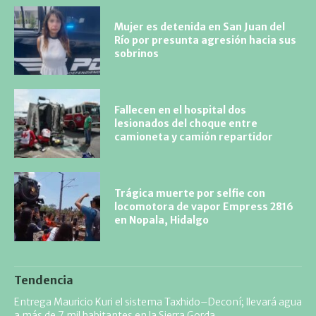
Mujer es detenida en San Juan del
Río por presunta agresión hacia sus
sobrinos
Fallecen en el hospital dos
lesionados del choque entre
camioneta y camión repartidor
Trágica muerte por selfie con
locomotora de vapor Empress 2816
en Nopala, Hidalgo
Tendencia
Entrega Mauricio Kuri el sistema Taxhido–Deconí; llevará agua
a más de 7 mil habitantes en la Sierra Gorda