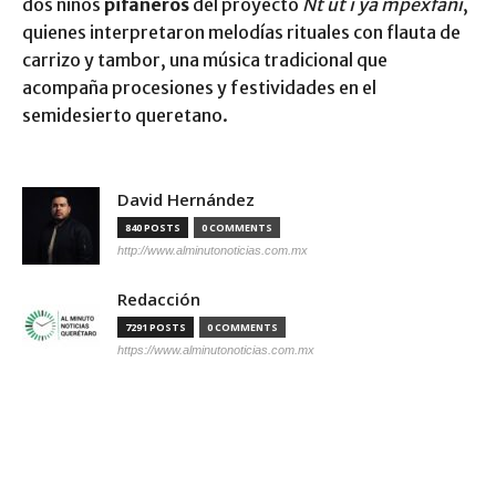
dos niños
pifaneros
del proyecto
Nt ut i ya mpexfani
,
quienes interpretaron melodías rituales con flauta de
carrizo y tambor, una música tradicional que
acompaña procesiones y festividades en el
semidesierto queretano.
David Hernández
840 POSTS
0 COMMENTS
http://www.alminutonoticias.com.mx
Redacción
7291 POSTS
0 COMMENTS
https://www.alminutonoticias.com.mx