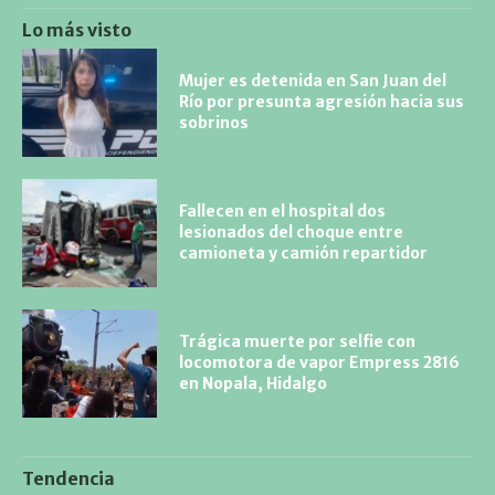
Lo más visto
Mujer es detenida en San Juan del
Río por presunta agresión hacia sus
sobrinos
Fallecen en el hospital dos
lesionados del choque entre
camioneta y camión repartidor
Trágica muerte por selfie con
locomotora de vapor Empress 2816
en Nopala, Hidalgo
Tendencia