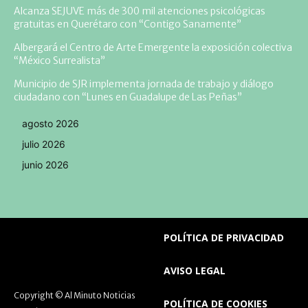
Alcanza SEJUVE más de 300 mil atenciones psicológicas
gratuitas en Querétaro con “Contigo Sanamente”
Albergará el Centro de Arte Emergente la exposición colectiva
“México Surrealista”
Municipio de SJR implementa jornada de trabajo y diálogo
ciudadano con “Lunes en Guadalupe de Las Peñas”
agosto 2026
julio 2026
junio 2026
POLÍTICA DE PRIVACIDAD
AVISO LEGAL
Copyright © Al Minuto Noticias
POLÍTICA DE COOKIES