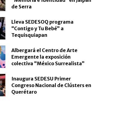
de Serra
Lleva SEDESOQ programa
“Contigo y Tu Bebé” a
Tequisquiapan
Albergará el Centro de Arte
Emergente la exposición
colectiva “México Surrealista”
Inaugura SEDESU Primer
Congreso Nacional de Clústers en
Querétaro