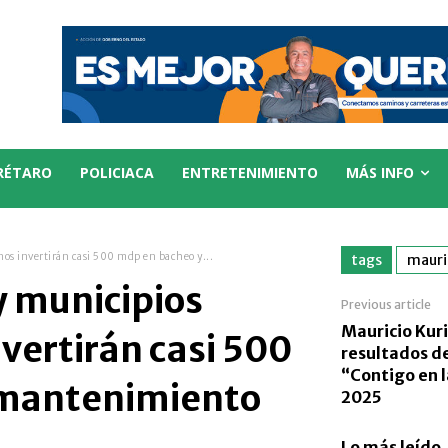
RÉTARO
POLICIACA
ENTRETENIMIENTO
MÁS INFO
nos invertirán casi 500 mdp en bacheo y...
tags
mauri
y municipios
Previous article
Mauricio Kur
vertirán casi 500
resultados d
“Contigo en l
 mantenimiento
2025
Lo más leído