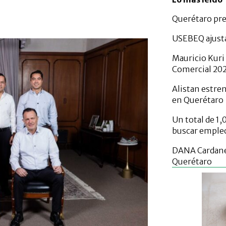
Querétaro pre
USEBEQ ajusta
Mauricio Kuri
Comercial 20
Alistan estren
en Querétaro
Un total de 1
buscar empleo
DANA Cardanes
Querétaro