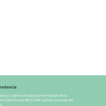
endencia
berto Cabrera encabeza presentación de la
esa Directiva de MUCCAM Capítulo San Juan del
ío