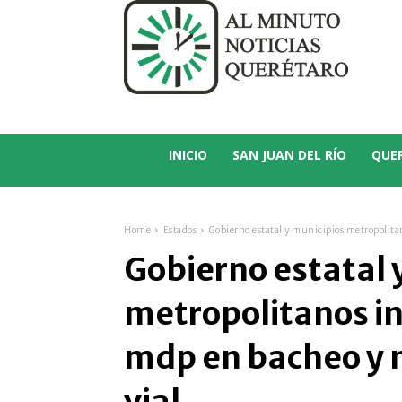
C
14.5
San Juan del Río
INICIO
SAN JUAN DEL RÍO
QUE
Home
Estados
Gobierno estatal y municipios metropolita
Gobierno estatal 
metropolitanos in
mdp en bacheo y