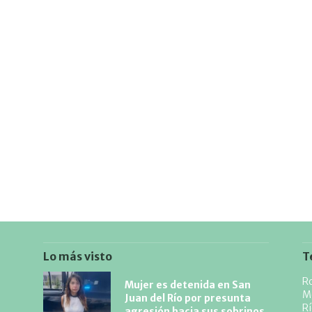
Lo más visto
T
Ro
Mujer es detenida en San
M
Juan del Río por presunta
R
agresión hacia sus sobrinos