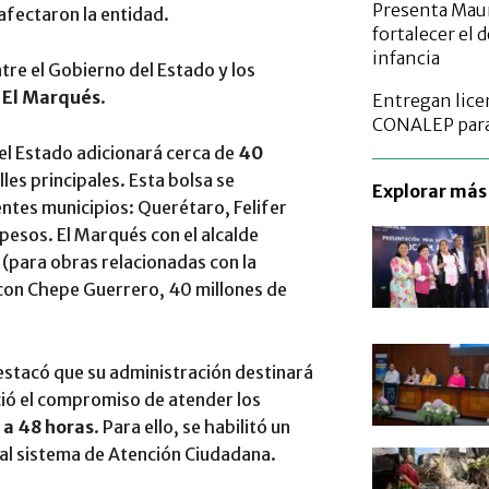
Presenta Maur
afectaron la entidad.
fortalecer el 
infancia
tre el Gobierno del Estado y los
 El Marqués
.
Entregan licen
CONALEP para 
el Estado adicionará cerca de
40
lles principales. Esta bolsa se
Explorar más 
ntes municipios: Querétaro, Felifer
pesos. El Marqués con el alcalde
(para obras relacionadas con la
con Chepe Guerrero, 40 millones de
destacó que su administración destinará
eció el compromiso de atender los
 a 48 horas
. Para ello, se habilitó un
al sistema de Atención Ciudadana.