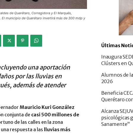
lcaldes de Querétaro, Corregidora y El Marqués,
. El municipio de Querétaro invertirá más de 300 mdp y
Últimas Noti
Inaugura SED
Clústers en Q
incluyendo una aportación
Alumnos de la
años por las lluvias en
2026
qués, además de atender
Beneficia CEC
Querétaro con
obernador
Mauricio Kuri González
Alcanza SEJUV
ión conjunta de
casi 500 millones de
psicológicas 
tuno de las calles en la zona
Sanamente”
 una respuesta a las
lluvias más