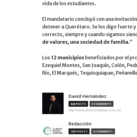
vida de los estudiantes.
El mandatario concluyó con una invitación 
detener a Querétaro. Se los digo fuerte y
correcto, siempre y cuando sigamos sien
de valores, una sociedad de familia
.”
Los
12 municipios
beneficiados por el p
Ezequiel Montes, San Joaquín, Colón, Ped
Río, El Marqués, Tequisquiapan, Peñamil
David Hernández
840 POSTS
0 COMMENTS
http://www.alminutonoticias.com.mx
Redacción
7291 POSTS
0 COMMENTS