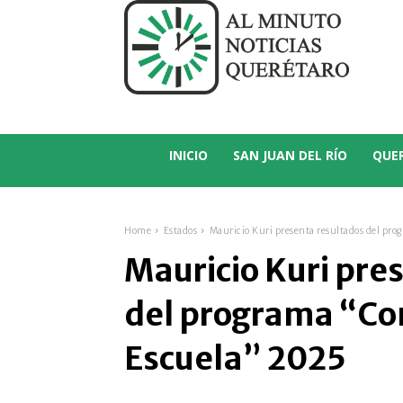
C
14.5
San Juan del Río
INICIO
SAN JUAN DEL RÍO
QUE
Home
Estados
Mauricio Kuri presenta resultados del pro
Mauricio Kuri pre
del programa “Con
Escuela” 2025