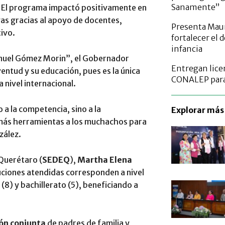
Sanamente”
 El programa impactó positivamente en
vas gracias al apoyo de docentes,
Presenta Maur
tivo.
fortalecer el 
infancia
anuel Gómez Morin”, el Gobernador
Entregan licen
ventud y su educación, pues es la única
CONALEP para 
 nivel internacional.
a la competencia, sino a la
Explorar más 
 más herramientas a los muchachos para
zález.
 Querétaro (
SEDEQ
),
Martha Elena
tuciones atendidas corresponden a nivel
 (8) y bachillerato (5), beneficiando a
ón conjunta
de padres de familia y