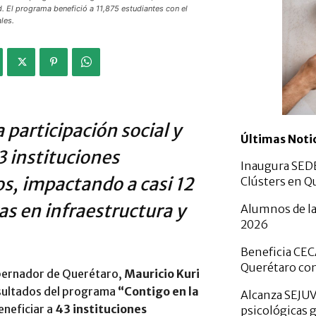
. El programa benefició a 11,875 estudiantes con el
les.
a participación social y
Últimas Noti
3 instituciones
Inaugura SED
s, impactando a casi 12
Clústers en Q
as en infraestructura y
Alumnos de la
2026
Beneficia CEC
Querétaro con
obernador de Querétaro,
Mauricio Kuri
resultados del programa
“Contigo en la
Alcanza SEJUV
beneficiar a
43 instituciones
psicológicas 