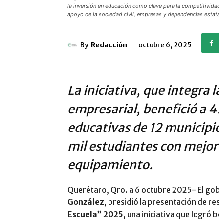
la inversión en educación como clave para la competitividad
apoyo de la sociedad civil, empresas y dependencias estata
By
Redacción
octubre 6, 2025
La iniciativa, que integra l
empresarial, benefició a 4
educativas de 12 municipio
mil estudiantes con mejor
equipamiento.
Querétaro, Qro. a 6 octubre 2025- El g
González
, presidió la presentación de 
Escuela” 2025
, una iniciativa que logró 