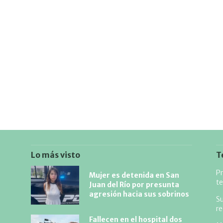
Lo más visto
T
Pr
Mujer es detenida en San
te
Juan del Río por presunta
agresión hacia sus sobrinos
Su
r
Fallecen en el hospital dos