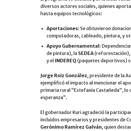
diversos actores sociales, quienes aport
hasta equipos tecnológicos:
Aportaciones:
Se obtuvieron donacion
computadoras, cableado, pintura, y o
Apoyo Gubernamental:
Dependencia
de pintura), la
SEDEA
(reforestación),
y el
INDEREQ
(paquetes deportivos) se
Jorge Roiz González
, presidente de la A
ejemplificó el impacto al mencionar el ap
primaria rural “Estefanía Castañeda”, lo 
esperanza”.
El gobernador Kuri agradeció la participa
incluidos empresarios y presidentes de C
Gerónimo Ramírez Galván
, quien desta