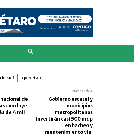
cio kuri
queretaro
Next article
rnacional de
Gobierno estatal y
as concluye
municipios
ás de 4 mil
metropolitanos
invertirán casi 500 mdp
en bacheo y
mantenimiento vial