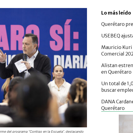
Lo más leído
Querétaro pre
USEBEQ ajusta
Mauricio Kuri
Comercial 20
Alistan estren
en Querétaro
Un total de 1
buscar empleo
DANA Cardanes
Querétaro
orme del programa “Contigo en la Escuela”, destacando