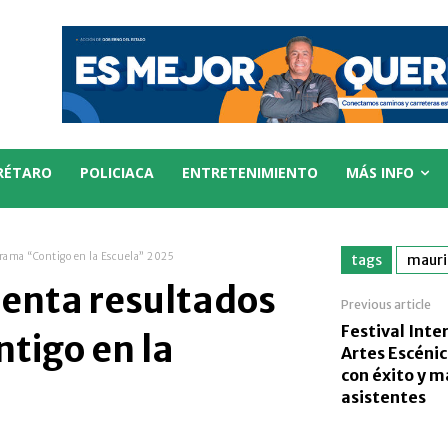
RÉTARO
POLICIACA
ENTRETENIMIENTO
MÁS INFO
grama “Contigo en la Escuela” 2025
tags
mauri
senta resultados
Previous article
Festival Inte
tigo en la
Artes Escénic
con éxito y m
asistentes