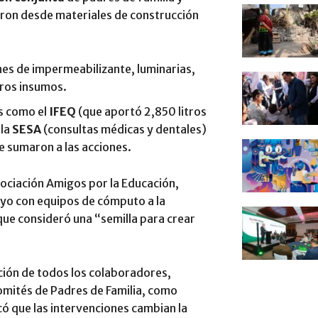
aron desde materiales de construcción
es de impermeabilizante, luminarias,
tros insumos.
s como el
IFEQ
(que aportó 2,850 litros
 la
SESA
(consultas médicas y dentales)
 sumaron a las acciones.
sociación Amigos por la Educación,
oyo con equipos de cómputo a la
que consideró una “semilla para crear
ción de todos los colaboradores,
omités de Padres de Familia, como
có que las intervenciones cambian la