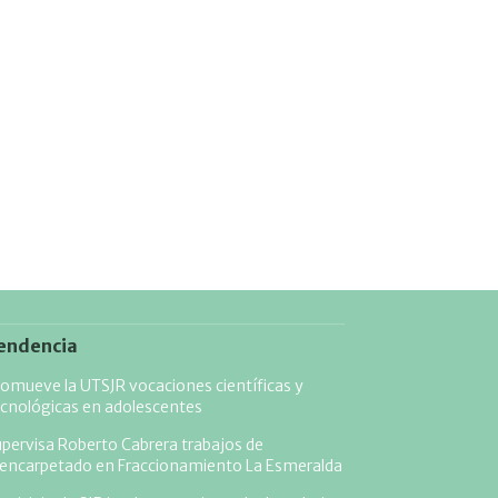
endencia
omueve la UTSJR vocaciones científicas y
cnológicas en adolescentes
pervisa Roberto Cabrera trabajos de
eencarpetado en Fraccionamiento La Esmeralda