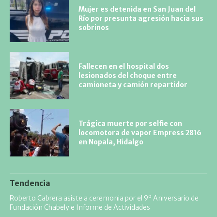
Mujer es detenida en San Juan del
Río por presunta agresión hacia sus
sobrinos
Fallecen en el hospital dos
lesionados del choque entre
camioneta y camión repartidor
Trágica muerte por selfie con
locomotora de vapor Empress 2816
en Nopala, Hidalgo
Tendencia
Roberto Cabrera asiste a ceremonia por el 9º Aniversario de
Fundación Chabely e Informe de Actividades