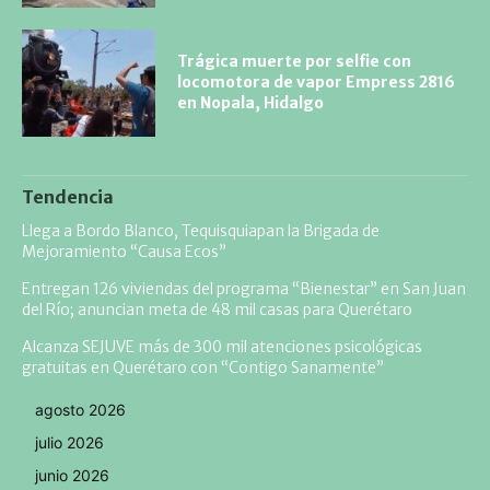
Trágica muerte por selfie con
locomotora de vapor Empress 2816
en Nopala, Hidalgo
Tendencia
Llega a Bordo Blanco, Tequisquiapan la Brigada de
Mejoramiento “Causa Ecos”
Entregan 126 viviendas del programa “Bienestar” en San Juan
del Río; anuncian meta de 48 mil casas para Querétaro
Alcanza SEJUVE más de 300 mil atenciones psicológicas
gratuitas en Querétaro con “Contigo Sanamente”
agosto 2026
julio 2026
junio 2026