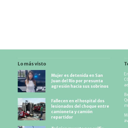
Lo más visto
T
En
Mujer es detenida en San
CO
Juan del Río por presunta
ae
agresión hacia sus sobrinos
Be
Qu
Fallecen en el hospital dos
m
lesionados del choque entre
camioneta y camión
Me
repartidor
av