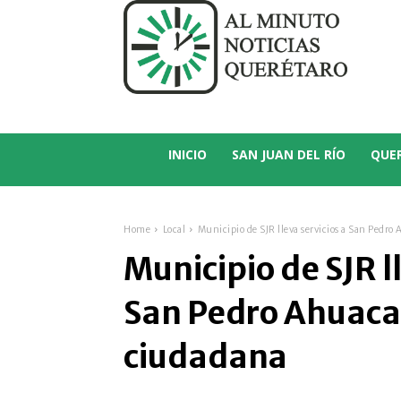
C
25.2
San Juan del Río
INICIO
SAN JUAN DEL RÍO
QUE
Home
Local
Municipio de SJR lleva servicios a San Pedr
Municipio de SJR l
San Pedro Ahuaca
ciudadana