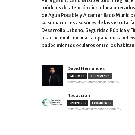
Para garantizar una cobertura integral, el
módulos de atención ciudadana operados p
de Agua Potable y Alcantarillado Municipa
se sumaron los asesores de las secretaría
Desarrollo Urbano, Seguridad Pública y 
institucional con una campaña de salud vi
padecimientos oculares entre los habitan
David Hernández
840 POSTS
0 COMMENTS
http://www.alminutonoticias.com.mx
Redacción
7283 POSTS
0 COMMENTS
https://www.alminutonoticias.com.mx