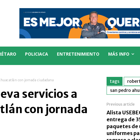
RÉTARO
POLICIACA
ENTRETENIMIENTO
MÁS INFO
o Ahuacatlán con jornada ciudadana
tags
rober
leva servicios a
san pedro ahu
Previous article
tlán con jornada
Alista USEBE
entrega de 3
paquetes de ú
uniformes pa