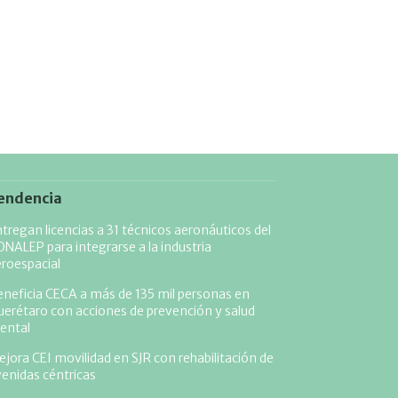
endencia
tregan licencias a 31 técnicos aeronáuticos del
NALEP para integrarse a la industria
roespacial
neficia CECA a más de 135 mil personas en
erétaro con acciones de prevención y salud
ental
jora CEI movilidad en SJR con rehabilitación de
enidas céntricas