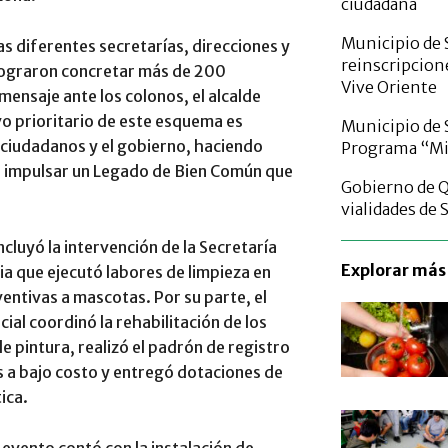
ciudadana
Municipio de 
las diferentes secretarías, direcciones y
reinscripcione
 lograron concretar más de 200
Vive Oriente
mensaje ante los colonos, el alcalde
vo prioritario de este esquema es
Municipio de 
 ciudadanos y el gobierno, haciendo
Programa “Mié
e impulsar un Legado de Bien Común que
Gobierno de 
vialidades de 
cluyó la intervención de la Secretaría
Explorar más 
ia que ejecutó labores de limpieza en
eventivas a mascotas. Por su parte, el
cial coordinó la rehabilitación de los
e pintura, realizó el padrón de registro
s a bajo costo y entregó dotaciones de
ica.