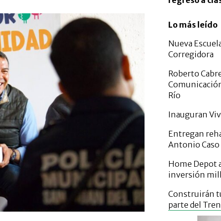
regreso a cla
Lo más leído
Nueva Escuela
Corregidora
Roberto Cabrer
Comunicación y
Río
Inauguran Viv
Entregan reha
Antonio Caso 
Home Depot an
inversión mil
Construirán t
parte del Tre