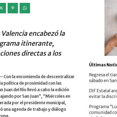
 Valencia encabezó la
grama itinerante,
iones directas a los
Últimas Noti
Regresa el tia
 Con la encomienda de descentralizar
sábado en San 
la política de proximidad con las
Juan del Río llevó a cabo la edición
DIF Estatal a
ajando por San Juan”, “Miércoles en
evitar la dis
erada por el presidente municipal,
Programa “Lun
ó una agenda de trabajo y diálogo
comunidad con
zona.