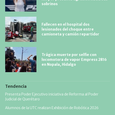
sobrinos
Fallecen en el hospital dos
lesionados del choque entre
camioneta y camión repartidor
Trágica muerte por selfie con
locomotora de vapor Empress 2816
en Nopala, Hidalgo
Tendencia
Presenta Poder Ejecutivo iniciativa de Reforma al Poder
Judicial de Querétaro
Alumnos de la UTC realizan Exhibición de Robótica 2026