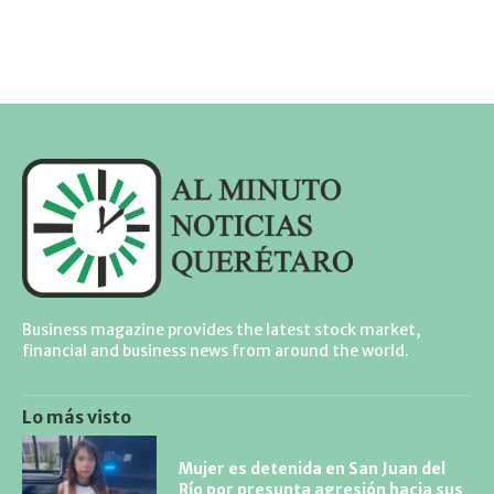
Business magazine provides the latest stock market,
financial and business news from around the world.
Lo más visto
Mujer es detenida en San Juan del
Río por presunta agresión hacia sus