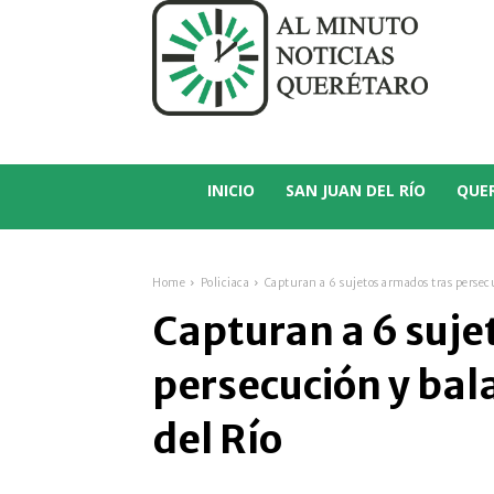
C
14.5
San Juan del Río
INICIO
SAN JUAN DEL RÍO
QUE
Home
Policiaca
Capturan a 6 sujetos armados tras persec
Capturan a 6 suje
persecución y bal
del Río