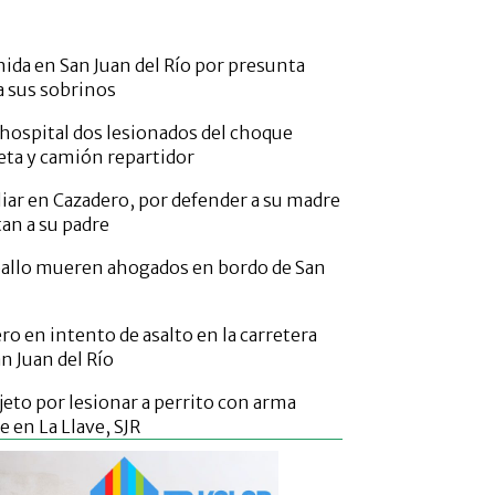
nida en San Juan del Río por presunta
a sus sobrinos
 hospital dos lesionados del choque
ta y camión repartidor
liar en Cazadero, por defender a su madre
an a su padre
aballo mueren ahogados en bordo de San
ero en intento de asalto en la carretera
an Juan del Río
jeto por lesionar a perrito con arma
 en La Llave, SJR