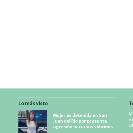
Lo más visto
T
Mu
Mujer es detenida en San
y 
Juan del Río por presunta
L
agresión hacia sus sobrinos