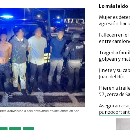
Lo más leído
Mujer es dete
agresión haci
Fallecen en el
entre camione
Tragedia fami
golpean y mat
Jinete y su c
Juan del Río
Hieren a trail
57, cerca de S
Aseguran a su
dades detuvieron a seis presuntos delincuentes en San
punzocortante
.