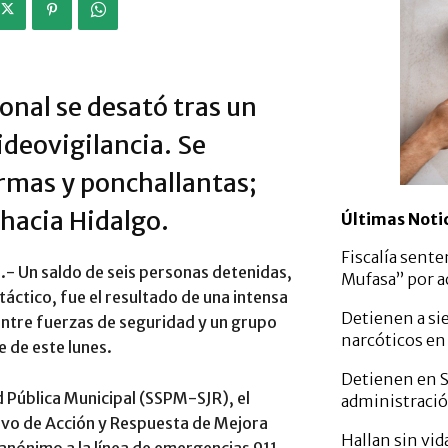
ional se desató tras un
videovigilancia. Se
rmas y ponchallantas;
 hacia Hidalgo.
Últimas Noti
Fiscalía sente
26.- Un saldo de seis personas detenidas,
Mufasa” por a
táctico, fue el resultado de una intensa
Detienen a si
ntre fuerzas de seguridad y un grupo
narcóticos en
 de este lunes.
Detienen en S
d Pública Municipal (SSPM-SJR), el
administració
ivo de Acción y Respuesta de Mejora
Hallan sin vi
 anónimo a la línea de emergencias 911,