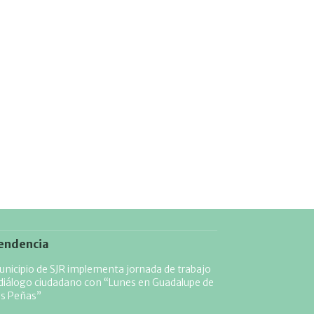
endencia
nicipio de SJR implementa jornada de trabajo
diálogo ciudadano con “Lunes en Guadalupe de
as Peñas”