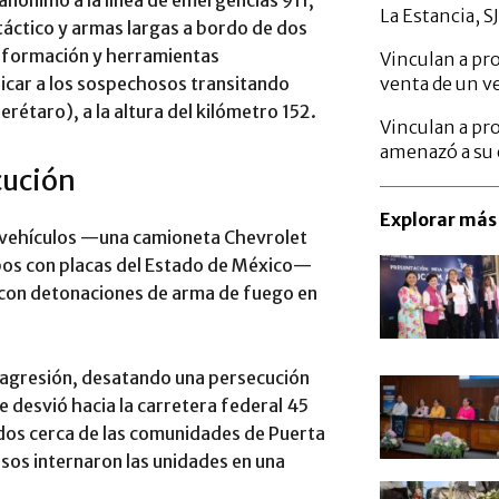
La Estancia, S
 táctico y armas largas a bordo de dos
 información y herramientas
Vinculan a pro
bicar a los sospechosos transitando
venta de un v
rétaro), a la altura del kilómetro 152.
Vinculan a pr
amenazó a su 
cución
Explorar más 
los vehículos —una camioneta Chevrolet
bos con placas del Estado de México—
e con detonaciones de arma de fuego en
 agresión, desatando una persecución
e desvió hacia la carretera federal 45
ados cerca de las comunidades de Puerta
sos internaron las unidades en una