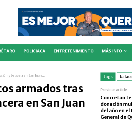
RÉTARO
POLICIACA
ENTRETENIMIENTO
MÁS INFO
ución y balacera en San Juan...
tags
balac
tos armados tras
Previous article
Concretan te
acera en San Juan
donación mul
del año en el
General de Q