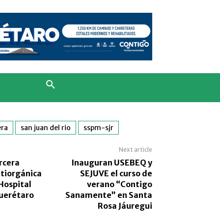
era
san juan del rio
sspm-sjr
Next article
rcera
Inauguran USEBEQ y
tiorgánica
SEJUVE el curso de
 Hospital
verano “Contigo
uerétaro
Sanamente” en Santa
Rosa Jáuregui