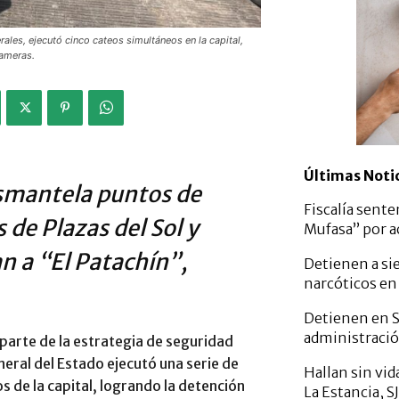
ales, ejecutó cinco cateos simultáneos en la capital,
rameras.
Últimas Noti
smantela puntos de
Fiscalía sente
de Plazas del Sol y
Mufasa” por a
n a “El Patachín”,
Detienen a si
narcóticos en
Detienen en S
administració
arte de la estrategia de seguridad
eral del Estado ejecutó una serie de
Hallan sin vi
 de la capital, logrando la detención
La Estancia, S