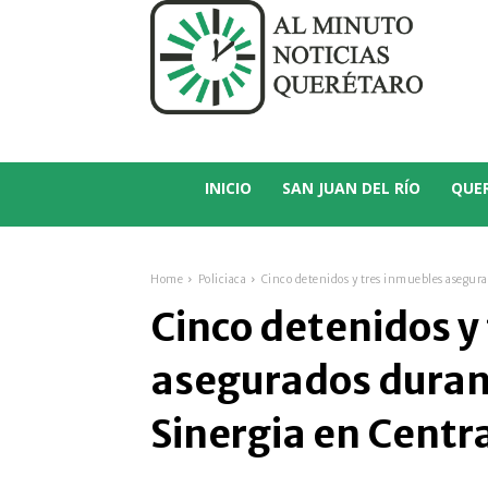
C
16.2
San Juan del Río
INICIO
SAN JUAN DEL RÍO
QUE
Home
Policiaca
Cinco detenidos y tres inmuebles asegura
Cinco detenidos y
asegurados duran
Sinergia en Centr