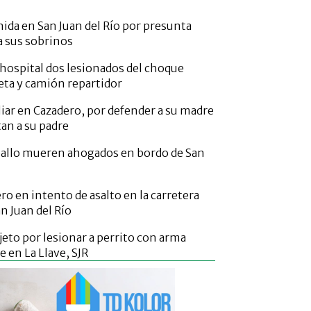
nida en San Juan del Río por presunta
a sus sobrinos
 hospital dos lesionados del choque
ta y camión repartidor
liar en Cazadero, por defender a su madre
an a su padre
aballo mueren ahogados en bordo de San
ero en intento de asalto en la carretera
an Juan del Río
jeto por lesionar a perrito con arma
 en La Llave, SJR