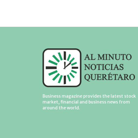
Business magazine provides the latest stock
market, financial and business news from
around the world.