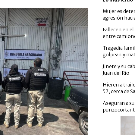
Mujer es dete
agresión haci
Fallecen en el
entre camione
Tragedia fami
golpean y mat
Jinete y su c
Juan del Río
Hieren a trail
57, cerca de S
Aseguran a su
punzocortante