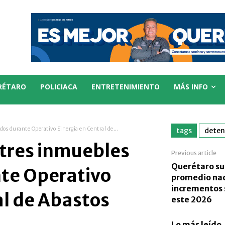
RÉTARO
POLICIACA
ENTRETENIMIENTO
MÁS INFO
dos durante Operativo Sinergia en Central de...
tags
deten
 tres inmuebles
Previous article
Querétaro su
te Operativo
promedio nac
incrementos 
al de Abastos
este 2026
Lo más leído