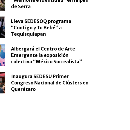
de Serra
Lleva SEDESOQ programa
“Contigo y Tu Bebé” a
Tequisquiapan
Albergará el Centro de Arte
Emergente la exposición
colectiva “México Surrealista”
Inaugura SEDESU Primer
Congreso Nacional de Clústers en
Querétaro