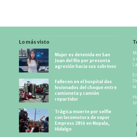
Lo más visto
T
Mu
Mujer es detenida en San
y 
Juan del Río por presunta
L
agresión hacia sus sobrinos
En
De
Fallecen en el hospital dos
la
lesionados del choque entre
camioneta y camión
Ha
repartidor
te
Trágica muerte por selfie
con locomotora de vapor
Empress 2816 en Nopala,
Hidalgo