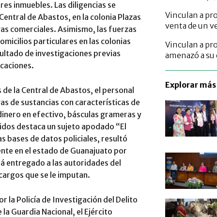
res inmuebles. Las diligencias se
Vinculan a pro
Central de Abastos, en la colonia Plazas
venta de un v
gas comerciales. Asimismo, las fuerzas
micilios particulares en las colonias
Vinculan a pr
ultado de investigaciones previas
amenazó a su 
rcaciones.
Explorar más 
 de la Central de Abastos, el personal
ivas de sustancias con características de
nero en efectivo, básculas grameras y
nidos destaca un sujeto apodado “El
as bases de datos policiales, resultó
nte en el estado de Guanajuato por
erá entregado a las autoridades del
cargos que se le imputan.
 la Policía de Investigación del Delito
 la Guardia Nacional, el Ejército