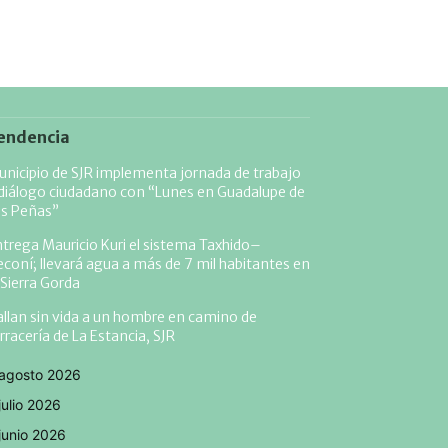
endencia
nicipio de SJR implementa jornada de trabajo
diálogo ciudadano con “Lunes en Guadalupe de
as Peñas”
trega Mauricio Kuri el sistema Taxhido–
coní; llevará agua a más de 7 mil habitantes en
 Sierra Gorda
llan sin vida a un hombre en camino de
rracería de La Estancia, SJR
agosto 2026
julio 2026
junio 2026