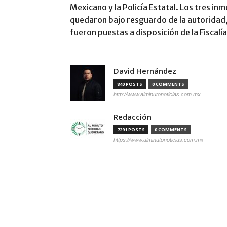
Mexicano y la Policía Estatal. Los tres in
quedaron bajo resguardo de la autoridad,
fueron puestas a disposición de la Fiscalía
David Hernández
840 POSTS
0 COMMENTS
http://www.alminutonoticias.com.mx
Redacción
7291 POSTS
0 COMMENTS
https://www.alminutonoticias.com.mx