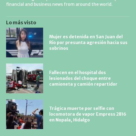
financial and business news from around the world.
Lo más visto
Mujer es detenida en San Juan del
Río por presunta agresión hacia sus
sobrinos
Fallecen en el hospital dos
lesionados del choque entre
camioneta y camión repartidor
Trágica muerte por selfie con
locomotora de vapor Empress 2816
en Nopala, Hidalgo