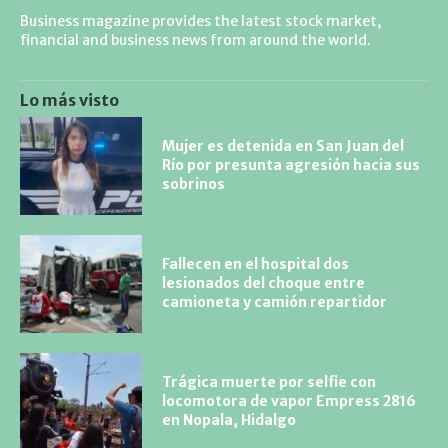
Business magazine provides the latest stock market,
financial and business news from around the world.
Lo más visto
Mujer es detenida en San Juan del
Río por presunta agresión hacia sus
sobrinos
Fallecen en el hospital dos
lesionados del choque entre
camioneta y camión repartidor
Trágica muerte por selfie con
locomotora de vapor Empress 2816
en Nopala, Hidalgo