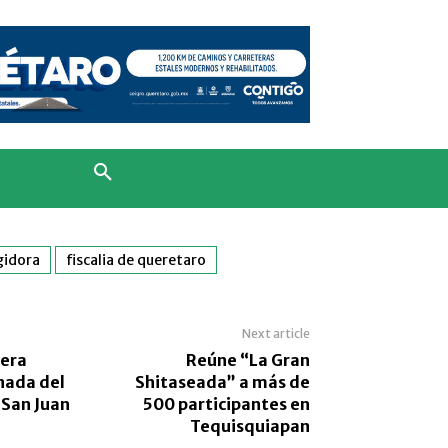
gidora
fiscalia de queretaro
Next article
rera
Reúne “La Gran
nada del
Shitaseada” a más de
 San Juan
500 participantes en
Tequisquiapan