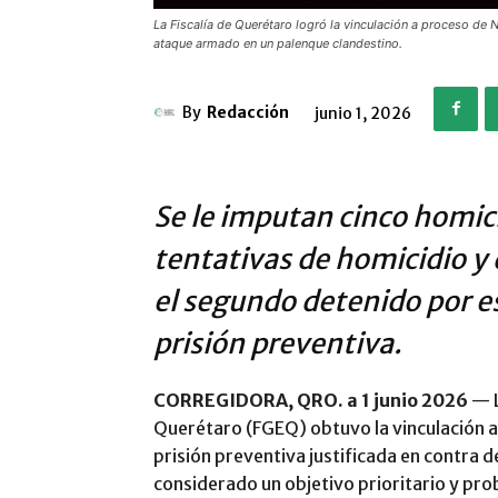
La Fiscalía de Querétaro logró la vinculación a proceso de Ne
ataque armado en un palenque clandestino.
By
Redacción
junio 1, 2026
Se le imputan cinco homici
tentativas de homicidio y 
el segundo detenido por es
prisión preventiva.
CORREGIDORA, QRO. a 1 junio 2026
— L
Querétaro (FGEQ) obtuvo la vinculación a
prisión preventiva justificada en contra d
considerado un objetivo prioritario y pro