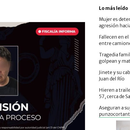
Lo más leído
Mujer es dete
agresión haci
Fallecen en el
entre camione
Tragedia fami
golpean y mat
Jinete y su c
Juan del Río
Hieren a trail
57, cerca de S
Aseguran a su
punzocortante