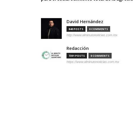
David Hernández
840 POSTS
0 COMMENTS
http://www.alminutonoticias.com.mx
Redacción
7291 POSTS
0 COMMENTS
https://www.alminutonoticias.com.mx