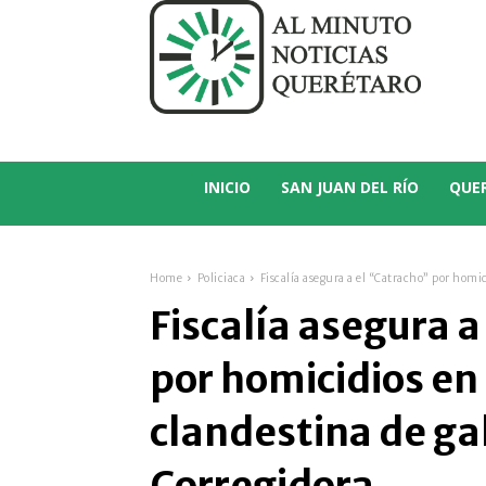
C
21.1
San Juan del Río
INICIO
SAN JUAN DEL RÍO
QUE
Home
Policiaca
Fiscalía asegura a el “Catracho” por homic
Fiscalía asegura a
por homicidios en
clandestina de ga