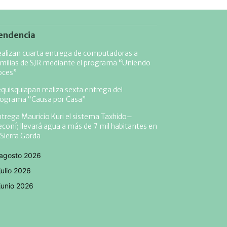
endencia
alizan cuarta entrega de computadoras a
milias de SJR mediante el programa “Uniendo
oces”
quisquiapan realiza sexta entrega del
rograma “Causa por Casa”
trega Mauricio Kuri el sistema Taxhido–
coní; llevará agua a más de 7 mil habitantes en
 Sierra Gorda
agosto 2026
julio 2026
junio 2026