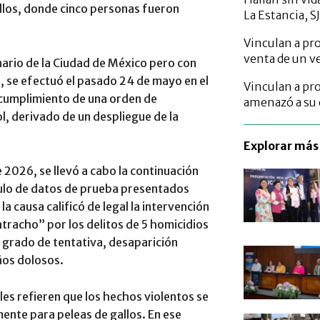
allos, donde cinco personas fueron
La Estancia, S
Vinculan a pro
venta de un v
nario de la Ciudad de México pero con
, se efectuó el pasado 24 de mayo en el
Vinculan a pr
l cumplimiento de una orden de
amenazó a su 
l, derivado de un despliegue de la
Explorar más 
2026, se llevó a cabo la continuación
úmulo de datos de prueba presentados
 la causa calificó de legal la intervención
tracho” por los delitos de 5 homicidios
 grado de tentativa, desaparición
ños dolosos.
ales refieren que los hechos violentos se
mente para peleas de gallos. En ese