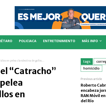
RÉTARO
POLICIACA
ENTRETENIMIENTO
MÁS INFO
idios en pelea clandestina de gallos...
tags
corre
 el “Catracho”
homicidio
Previous article
 pelea
Roberto Cab
encabeza jor
llos en
RAN Móvil en
del Río