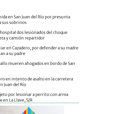
nida en San Juan del Río por presunta
a sus sobrinos
 hospital dos lesionados del choque
ta y camión repartidor
liar en Cazadero, por defender a su madre
an a su padre
aballo mueren ahogados en bordo de San
ero en intento de asalto en la carretera
an Juan del Río
jeto por lesionar a perrito con arma
 en La Llave, SJR