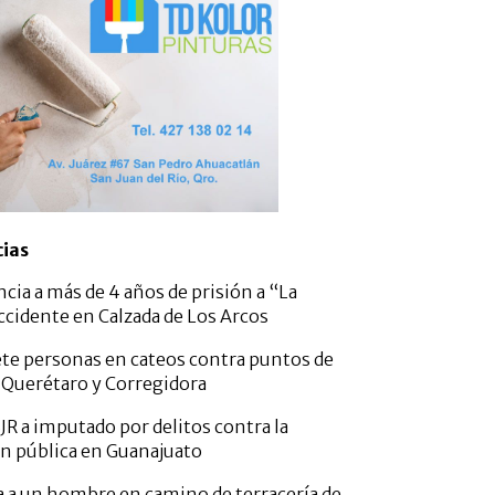
cias
ncia a más de 4 años de prisión a “La
ccidente en Calzada de Los Arcos
ete personas en cateos contra puntos de
 Querétaro y Corregidora
JR a imputado por delitos contra la
n pública en Guanajuato
da a un hombre en camino de terracería de