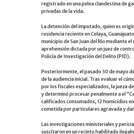
registrado en una pelea clandestina de g
privadas de la vida.
La detención del imputado, quien es origi
residencia reciente en Celaya, Guanajuato
municipio de San Juan del Río mediante e
aprehensión dictada por un juez de contro
Policía de Investigación del Delito (PID).
Posteriormente, el pasado 30 de mayo de 
de la audiencia inicial. Tras evaluar el c
por los fiscales especializados, la jueza de
y determinó procesar penalmente a el “Ca
calificados consumados, 12 homicidios en
cometida por particulares agravada y da
Las investigaciones ministeriales y perici
suscitaron en un recinto habilitado ilegal