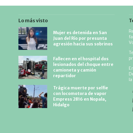
Lo más visto
T
Re
Mujer es detenida en San
fa
Juan del Río por presunta
V
agresión hacia sus sobrinos
Te
p
Fallecen en el hospital dos
lesionados del choque entre
En
camioneta y camión
De
repartidor
la
Trágica muerte por selfie
con locomotora de vapor
Empress 2816 en Nopala,
Hidalgo