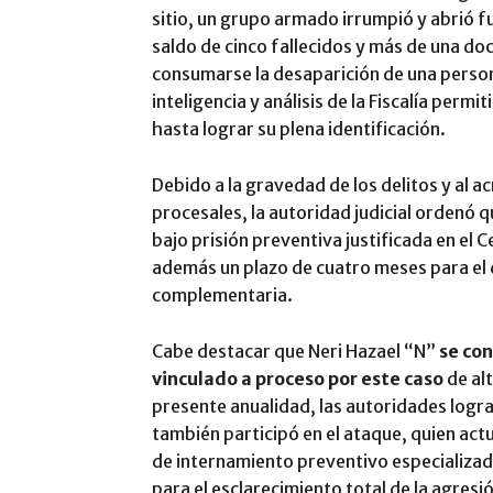
sitio, un grupo armado irrumpió y abrió f
saldo de cinco fallecidos y más de una d
consumarse la desaparición de una persona
inteligencia y análisis de la Fiscalía permi
hasta lograr su plena identificación.
Debido a la gravedad de los delitos y al ac
procesales, la autoridad judicial ordenó
bajo prisión preventiva justificada en el 
además un plazo de cuatro meses para el d
complementaria.
Cabe destacar que Neri Hazael “N”
se con
vinculado a proceso por este caso
de al
presente anualidad, las autoridades logr
también participó en el ataque, quien ac
de internamiento preventivo especializado
para el esclarecimiento total de la agresi