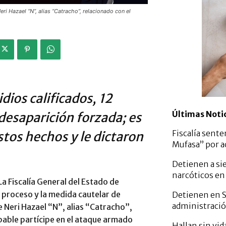
ri Hazael “N”, alias “Catracho”, relacionado con el
dios calificados, 12
Últimas Noti
desaparición forzada; es
Fiscalía sente
tos hechos y le dictaron
Mufasa” por a
Detienen a si
narcóticos en
a Fiscalía General del Estado de
 proceso y la medida cautelar de
Detienen en S
administració
e Neri Hazael “N”, alias “Catracho”,
bable partícipe en el ataque armado
Hallan sin vi