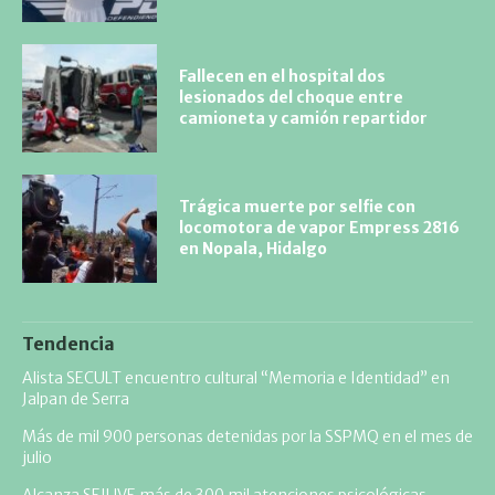
Fallecen en el hospital dos
lesionados del choque entre
camioneta y camión repartidor
Trágica muerte por selfie con
locomotora de vapor Empress 2816
en Nopala, Hidalgo
Tendencia
Alista SECULT encuentro cultural “Memoria e Identidad” en
Jalpan de Serra
Más de mil 900 personas detenidas por la SSPMQ en el mes de
julio
Alcanza SEJUVE más de 300 mil atenciones psicológicas