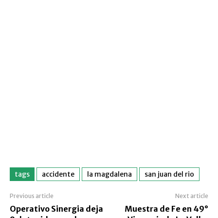
tags
accidente
la magdalena
san juan del rio
Previous article
Next article
Operativo Sinergia deja
Muestra de Fe en 49°