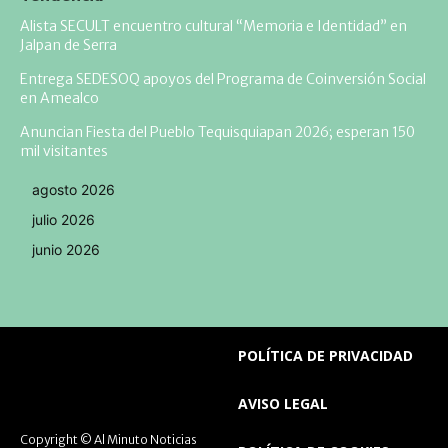
Alista SECULT encuentro cultural “Memoria e Identidad” en
Jalpan de Serra
Entrega SEDESOQ apoyos del Programa de Coinversión Social
en Amealco
Anuncian Fiesta del Pueblo Tequisquiapan 2026; esperan 150
mil visitantes
agosto 2026
julio 2026
junio 2026
POLÍTICA DE PRIVACIDAD
AVISO LEGAL
Copyright © Al Minuto Noticias