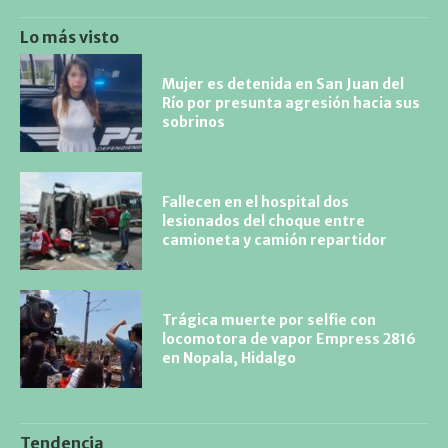
Lo más visto
Mujer es detenida en San Juan del
Río por presunta agresión hacia sus
sobrinos
Fallecen en el hospital dos
lesionados del choque entre
camioneta y camión repartidor
Trágica muerte por selfie con
locomotora de vapor Empress 2816
en Nopala, Hidalgo
Tendencia