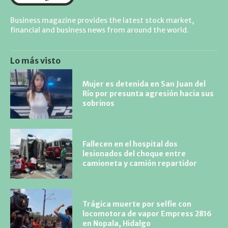
Business magazine provides the latest stock market,
financial and business news from around the world.
Lo más visto
Mujer es detenida en San Juan del
Río por presunta agresión hacia sus
sobrinos
Fallecen en el hospital dos
lesionados del choque entre
camioneta y camión repartidor
Trágica muerte por selfie con
locomotora de vapor Empress 2816
en Nopala, Hidalgo