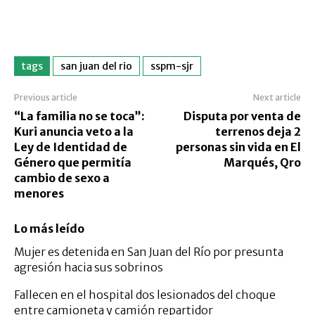
tags
san juan del rio
sspm-sjr
Previous article
Next article
“La familia no se toca”:
Disputa por venta de
Kuri anuncia veto a la
terrenos deja 2
Ley de Identidad de
personas sin vida en El
Género que permitía
Marqués, Qro
cambio de sexo a
menores
Lo más leído
Mujer es detenida en San Juan del Río por presunta
agresión hacia sus sobrinos
Fallecen en el hospital dos lesionados del choque
entre camioneta y camión repartidor