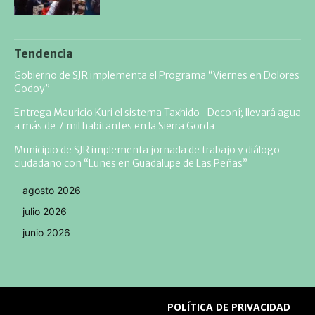
Tendencia
Gobierno de SJR implementa el Programa “Viernes en Dolores
Godoy”
Entrega Mauricio Kuri el sistema Taxhido–Deconí; llevará agua
a más de 7 mil habitantes en la Sierra Gorda
Municipio de SJR implementa jornada de trabajo y diálogo
ciudadano con “Lunes en Guadalupe de Las Peñas”
agosto 2026
julio 2026
junio 2026
POLÍTICA DE PRIVACIDAD